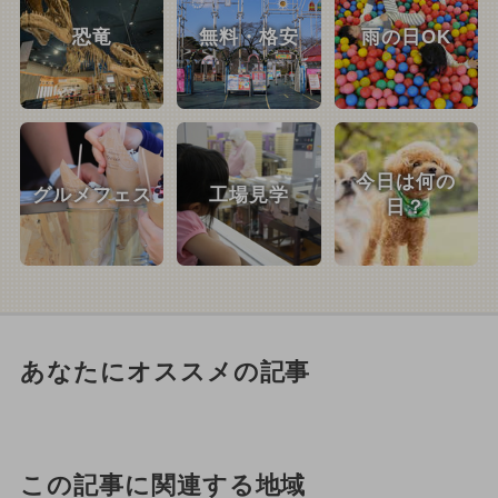
恐竜
無料・格安
雨の日OK
今日は何の
グルメフェス
工場見学
日？
あなたにオススメの記事
この記事に関連する地域