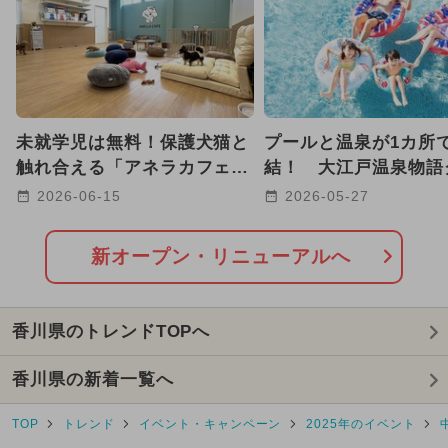
2024年12月のイベント
2026年1月のイベント
日帰り
GW(ゴールデンウィーク)
未就学児は無料！保護犬猫と
プールと温泉が1カ所
2024年11月のイベント
触れ合える「アネラカフェ
結！ 大江戸温泉物語
高松中央店」が香川にオープ
プ、全国16施設で夏
2026-06-15
2026-05-27
2025年2月のイベント
ン
営業
2026年8月のイベント
新オープン・リニューアルへ
2025年1月のイベント
香川県のトレンドTOPへ
2024年4月のイベント
香川県の新着一覧へ
2024年9月のイベント
TOP
トレンド
イベント・キャンペーン
2025年のイベント
2026年7月のイベント