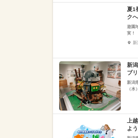
夏1
クへ
遊園
実！
新
新潟
ブリ
新潟
（水
上越
よう