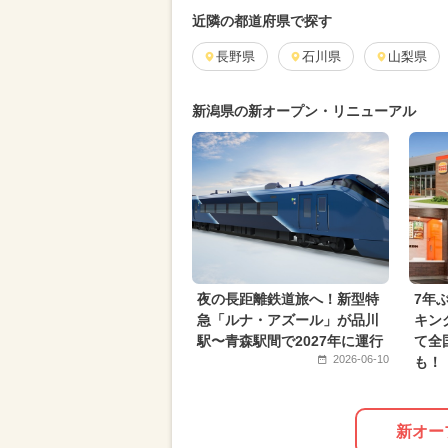
2026年7月のイベント
2024年4
近隣の都道府県で探す
2025年2月のイベント
長野県
石川県
花火
山梨県
2024年5月のイベント
2026年9
新潟県の新オープン・リニューアル
夏休み（涼しい）
2026年4月の
2024年12月のイベント
ハロウィ
夏休み（日帰り）
2024年10月
2026年2月のイベント
2026年1
2026年6月のイベント
ポケモン
夜の長距離鉄道旅へ！新型特
7年
急「ルナ・アズール」が品川
キン
駅〜青森駅間で2027年に運行
て全
2026-06-10
も！
新オー