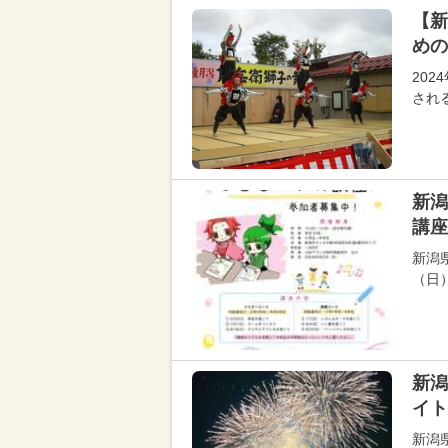
【新
めの
20
され
新潟
講座
新潟
（日
新潟
イト
新潟