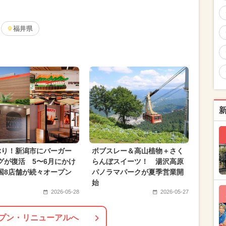
月のイベント
2024年8月のイベント
2026年5月のイベント
福井県
2024年11月のイベント
月のイベント
2025年6月のイベント
イベント
2024年9月のイベント
ン
2026年10月のイベント
アウトドア
のイベント
春休み
2026年3月のイベント
2月のイベント
2024年3月のイベント
イルミネーション
ぶり！新潟市にバーガー
ボブスレー＆高山植物＋さく
グが復活 5〜6月にかけ
らんぼスイーツ！ 湯沢高原
国8店舗が続々オープン
パノラマパークが夏季営業開
始
2026-05-28
2026-05-27
プン・リニューアルへ