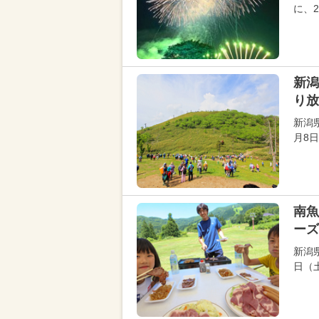
に、
新潟
り放
新潟
月8
南魚
ーズ
新潟
日（