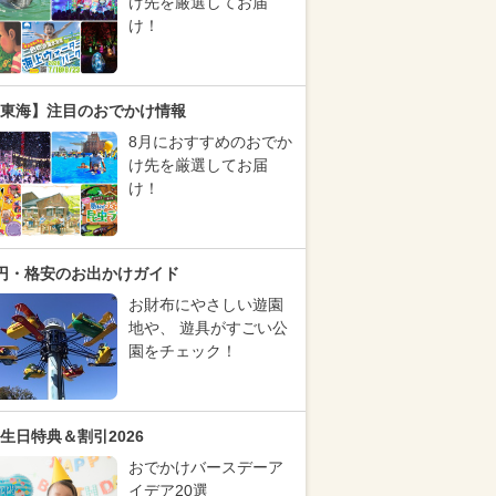
け先を厳選してお届
け！
東海】注目のおでかけ情報
8月におすすめのおでか
け先を厳選してお届
け！
円・格安のお出かけガイド
お財布にやさしい遊園
地や、 遊具がすごい公
園をチェック！
生日特典＆割引2026
おでかけバースデーア
イデア20選