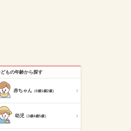
子どもの年齢から探す
赤ちゃん
（0歳1歳2歳）
幼児
（3歳4歳5歳）