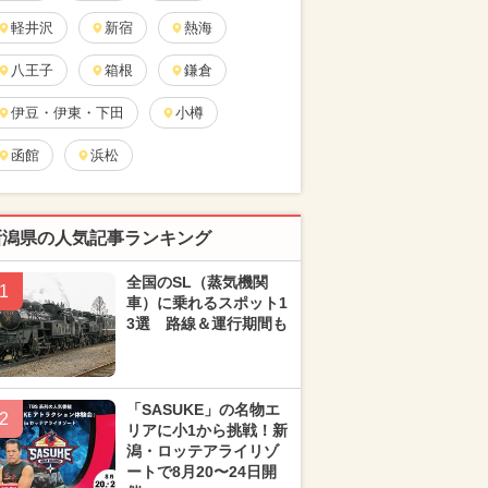
軽井沢
新宿
熱海
八王子
箱根
鎌倉
伊豆・伊東・下田
小樽
函館
浜松
新潟県の人気記事ランキング
全国のSL（蒸気機関
1
車）に乗れるスポット1
3選 路線＆運行期間も
「SASUKE」の名物エ
2
リアに小1から挑戦！新
潟・ロッテアライリゾ
ートで8月20〜24日開