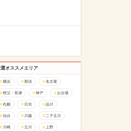
厳選オススメエリア
横浜
那須
名古屋
秩父・長瀞
神戸
お台場
札幌
日光
品川
仙台
川越
二子玉川
川崎
立川
上野