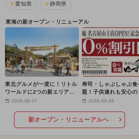
2024年7月のイベント
愛知県
静岡県
2024年8月のイベント
春休み
東海の新オープン・リニューアル
GW(ゴールデンウィーク)
キャラクター
2024年10月のイベント
2025年9月のイベント
2025年3月のイベント
東北グルメが一度に！リトル
寿司・しゃぶしゃぶ食
2025年4月のイベント
ワールドに2つの新エリア誕
題！子供連れも安心の
生 弓矢や宝石探しも！
庵 名古屋山王店」が
2026-08-07
2026-08-05
2025年5月のイベント
プン
2025年6月のイベント
新オープン・リニューアルへ
2025年7月のイベント