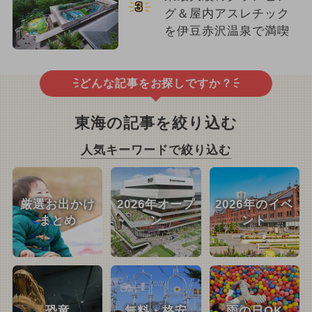
3
グ＆屋内アスレチック
を伊豆赤沢温泉で満喫
どんな記事をお探しですか？
東海の記事を絞り込む
人気キーワードで絞り込む
厳選お出かけ
2026年オープ
2026年のイベ
まとめ
ン
ント
恐竜
無料・格安
雨の日OK