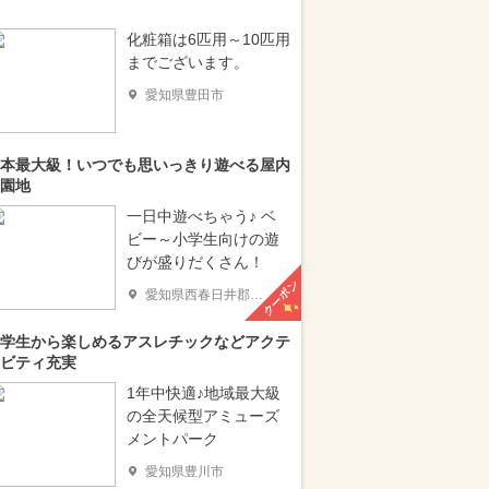
化粧箱は6匹用～10匹用
までございます。
愛知県豊田市
本最大級！いつでも思いっきり遊べる屋内
園地
一日中遊べちゃう♪ ベ
ビー～小学生向けの遊
びが盛りだくさん！
クーポン
愛知県西春日井郡豊山町
学生から楽しめるアスレチックなどアクテ
ビティ充実
1年中快適♪地域最大級
の全天候型アミューズ
メントパーク
愛知県豊川市