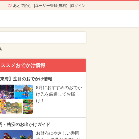
あとで読む
ユーザー登録(無料)
ログイン
も
オススメおでかけ情報
東海】注目のおでかけ情報
8月におすすめのおでか
け先を厳選してお届
け！
円・格安のお出かけガイド
お財布にやさしい遊園