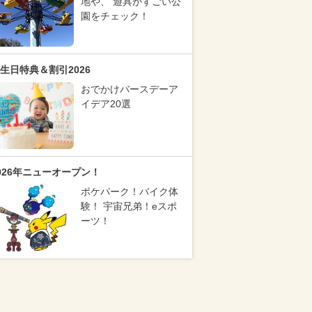
地や、 遊具がすごい公
園をチェック！
生日特典＆割引2026
おでかけバースデーア
イデア20選
026年ニューオープン！
ポケパーク！バイク体
験！ 宇宙兄弟！eスポ
ーツ！