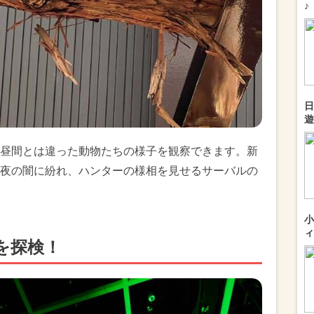
♪
日
遊
昼間とは違った動物たちの様子を観察できます。新
夜の闇に紛れ、ハンターの様相を見せるサーバルの
小
ィ
を探検！