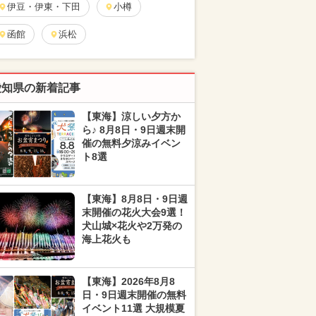
伊豆・伊東・下田
小樽
函館
浜松
愛知県の新着記事
【東海】涼しい夕方か
ら♪ 8月8日・9日週末開
催の無料夕涼みイベン
ト8選
【東海】8月8日・9日週
末開催の花火大会9選！
犬山城×花火や2万発の
海上花火も
【東海】2026年8月8
日・9日週末開催の無料
イベント11選 大規模夏