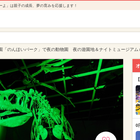
ーよ」は親子の成長、夢の育みを応援します！
園「のんほいパーク」で夜の動物園 夜の遊園地＆ナイトミュージアム
【
0