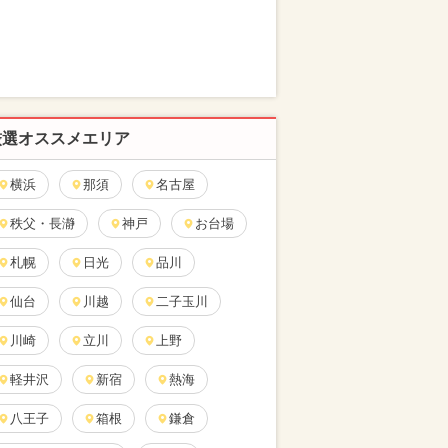
厳選オススメエリア
横浜
那須
名古屋
秩父・長瀞
神戸
お台場
札幌
日光
品川
仙台
川越
二子玉川
川崎
立川
上野
軽井沢
新宿
熱海
八王子
箱根
鎌倉