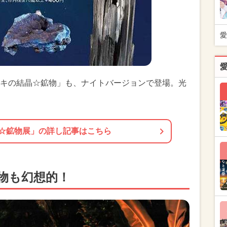
愛
キの結晶☆鉱物」も、ナイトバージョンで登場。光
☆鉱物展」の詳し記事はこちら
物も幻想的！