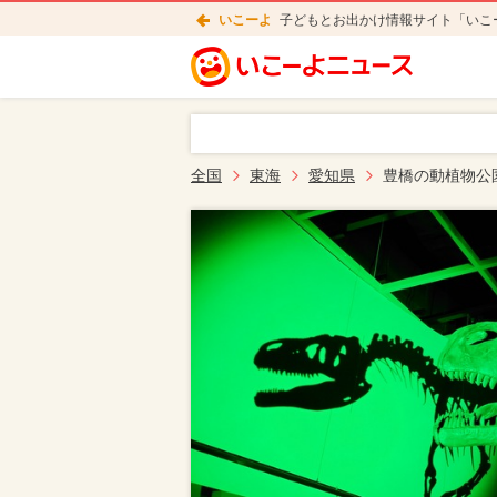
いこーよ
子どもとお出かけ情報サイト「いこ
全国
東海
愛知県
豊橋の動植物公