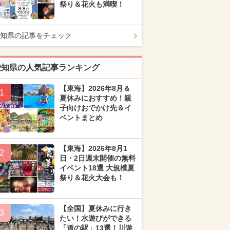
祭り＆花火も満喫！
知県の記事をチェック
愛知県の人気記事ランキング
【東海】2026年8月＆
1
夏休みにおすすめ！親
子向けおでかけ先＆イ
ベントまとめ
【東海】2026年8月1
2
日・2日週末開催の無料
イベント18選 大規模夏
祭り＆花火大会も！
【全国】夏休みに行き
3
たい！水遊びができる
「道の駅」13選！川遊