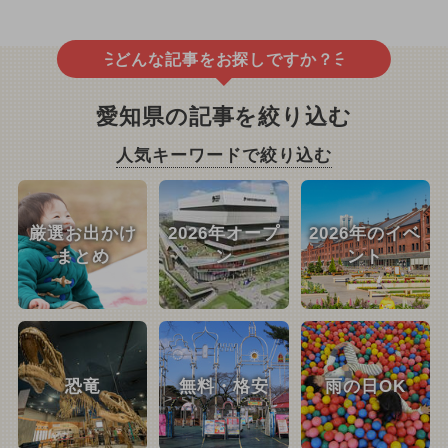
どんな記事をお探しですか？
愛知県の記事を絞り込む
人気キーワードで絞り込む
厳選お出かけ
2026年オープ
2026年のイベ
まとめ
ン
ント
恐竜
無料・格安
雨の日OK