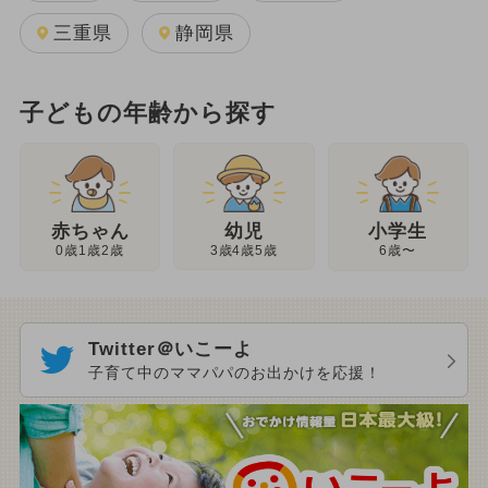
三重県
静岡県
子どもの年齢から探す
幼児
赤ちゃん
小学生
3歳4歳5歳
0歳1歳2歳
6歳〜
Twitter＠いこーよ
子育て中のママパパのお出かけを応援！