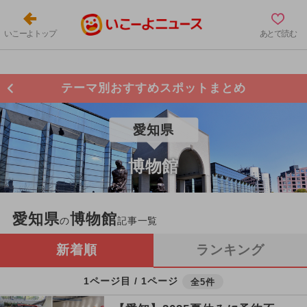
いこーよトップ
あとで読む
テーマ別おすすめスポットまとめ
愛知県
博物館
愛知県
博物館
の
記事一覧
新着順
ランキング
1ページ目 / 1ページ
全5件