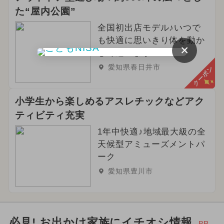
た“屋内公園”
全国初出店モデル♪いつで
も快適に思いきり体を動か
×
して遊べます
愛知県春日井市
クーポン
小学生から楽しめるアスレチックなどアク
ティビティ充実
1年中快適♪地域最大級の全
天候型アミューズメントパ
ーク
愛知県豊川市
必見! お出かけ家族にイチオシ情報
PR