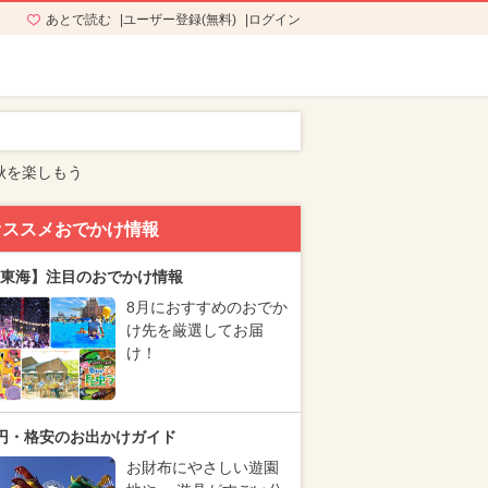
あとで読む
ユーザー登録(無料)
ログイン
秋を楽しもう
オススメおでかけ情報
東海】注目のおでかけ情報
8月におすすめのおでか
け先を厳選してお届
け！
円・格安のお出かけガイド
お財布にやさしい遊園