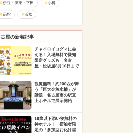
伊豆・伊東・下田
小樽
函館
浜松
名古屋の新着記事
チャイロイコグマに会
える！入場無料で愛知
限定グッズも 名古
屋・松坂屋8月16日まで
観覧無料！約200匹が舞
う「巨大金魚水槽」が
話題 名古屋市の駅直
上ホテルで展示開始
18歳以下添い寝無料の
神ホテル！ 宿泊者限
定の「参加型お化け屋