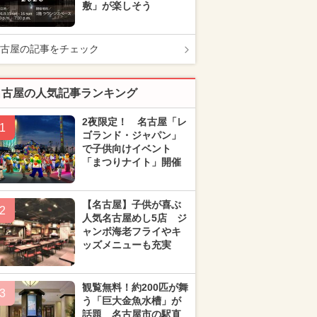
敷」が楽しそう
古屋の記事をチェック
名古屋の人気記事ランキング
2夜限定！ 名古屋「レ
1
ゴランド・ジャパン」
で子供向けイベント
「まつりナイト」開催
【名古屋】子供が喜ぶ
2
人気名古屋めし5店 ジ
ャンボ海老フライやキ
ッズメニューも充実
観覧無料！約200匹が舞
3
う「巨大金魚水槽」が
話題 名古屋市の駅直