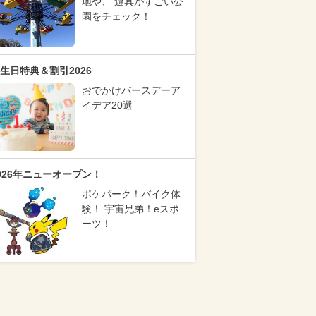
地や、 遊具がすごい公
園をチェック！
生日特典＆割引2026
おでかけバースデーア
イデア20選
026年ニューオープン！
ポケパーク！バイク体
験！ 宇宙兄弟！eスポ
ーツ！