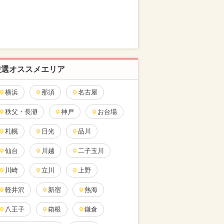
厳選オススメエリア
横浜
那須
名古屋
秩父・長瀞
神戸
お台場
札幌
日光
品川
仙台
川越
二子玉川
川崎
立川
上野
軽井沢
新宿
熱海
八王子
箱根
鎌倉