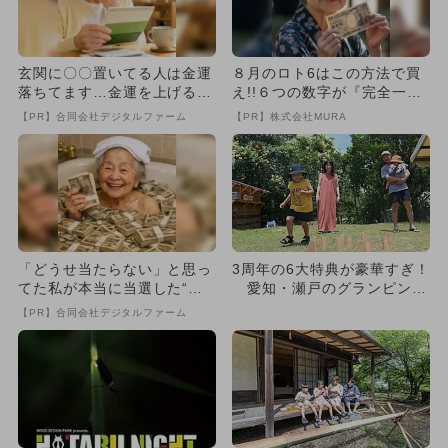
玄関に〇〇置いてる人は金運
８月のロト6はこの方法で買
落ちてます…金運を上げる方
え!!６つの数字が『完全一
法とは
致』する方法
【PR】合同会社デジタルファーム
【PR】株式会社MURA
「どうせ当たらない」と思っ
3周年の6大特典が豪華すぎ！
てた私が本当に当選した“買
愛知・瀬戸のグランピング
い方”がこれ
施設でサマーイベント
【PR】合同会社デジタルファーム