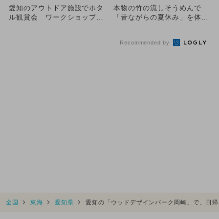
愛知のアウトドア施設でホタ
本物の竹の流しそうめんで
ル観賞会 ワークショップ＆
「昔ながらの夏休み」を体
グルメも
験。愛知尾張地方初!?瀬戸に
登場
Recommended by
全国
東海
愛知県
愛知の「ウッドデザインパーク岡崎」で、日帰