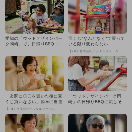
愛知の「ウッドデザインパー
宝くじ“なんとなく”で買って
ク岡崎」で、日帰りBBQ・グ
いる限り変わらない
ランピングが割引 水遊び
【PR】合同会社デジタルファーム
も...
「玄関に〇〇を置いた後に宝
「ウッドデザインパーク岡
くじ買いなさい」簡単に当選
崎」の日帰りBBQに流しそう
めん登場 川遊び＆スイカ割
【PR】合同会社デジタルファーム
り...