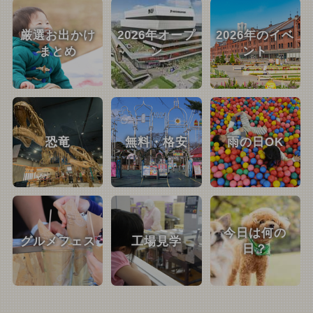
厳選お出かけ
2026年オープ
2026年のイベ
まとめ
ン
ント
恐竜
無料・格安
雨の日OK
今日は何の
グルメフェス
工場見学
日？