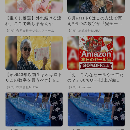
【宝くじ落選】外れ続ける流
８月のロト6はこの方法で買
れ、ここで断ちませんか
え!!６つの数字が『完全一
致』する方法
【PR】合同会社デジタルファーム
【PR】株式会社MURA
【昭和43年以前生まれはロト
「え、こんなセールやってた
６この数字を買うべき】6つ
の？」80％OFF以上が続々
の数字が「完全一致」する
登場！Amazonの本気が...
【PR】株式会社MURA
【PR】Amazon
方...