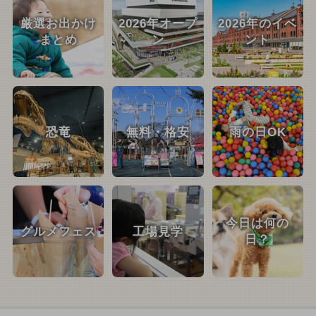
厳選お出かけ
2026年オープ
2026年のイベ
まとめ
ン
ント
恐竜
無料・格安
雨の日OK
今日は何の
グルメフェス
工場見学
日？