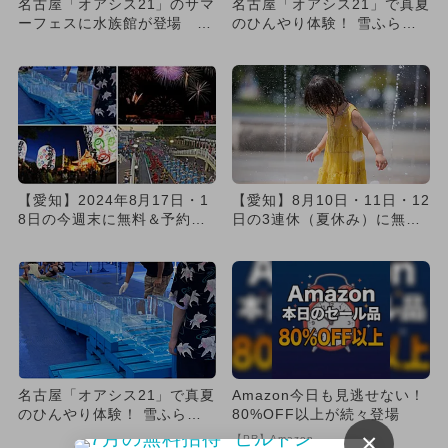
名古屋「オアシス21」のサマ
名古屋「オアシス21」で真夏
ーフェスに水族館が登場 水
のひんやり体験！ 雪ふらし&
遊び＆氷のすべり台＆雪も
全長8mの氷のすべり台で...
降...
【愛知】2024年8月17日・1
【愛知】8月10日・11日・12
8日の今週末に無料＆予約不
日の3連休（夏休み）に無料
要で楽しめるイベント5...
で楽しめるイベント7選
名古屋「オアシス21」で真夏
Amazon今日も見逃せない！
のひんやり体験！ 雪ふらし&
80%OFF以上が続々登場
全長8mの氷のすべり台で...
×
【PR】Amazon