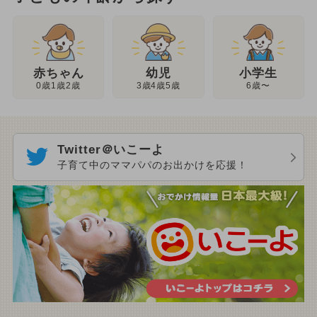
幼児
赤ちゃん
小学生
3歳4歳5歳
0歳1歳2歳
6歳〜
Twitter＠いこーよ
子育て中のママパパのお出かけを応援！