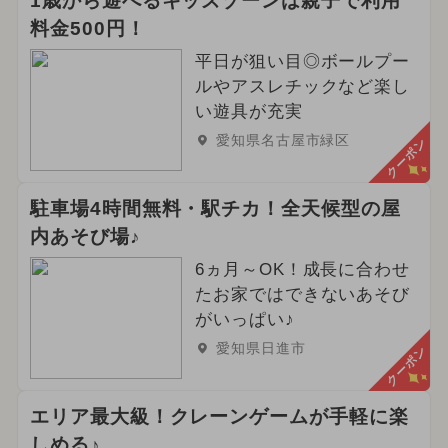
1歳から遊べるキッズゾーンは親子で利用
料金500円！
平日が狙い目◎ボールプー
ルやアスレチックなど楽し
い遊具が充実
愛知県名古屋市緑区
クーポン
駐車場4時間無料・駅チカ！全天候型の屋
内あそび場♪
6ヵ月～OK！成長に合わせ
たお家ではできないあそび
がいっぱい♪
愛知県日進市
クーポン
エリア最大級！クレーンゲームが手軽に楽
しめる♪