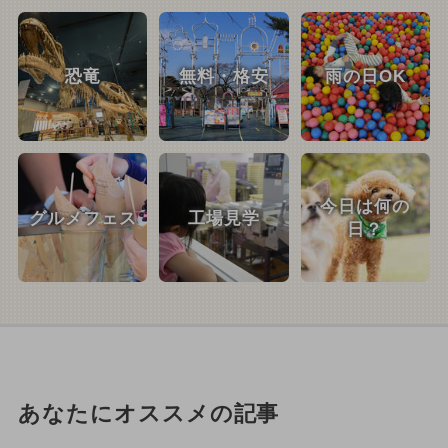
恐竜
無料・格安
雨の日OK
今日は何の
グルメフェス
工場見学
日？
あなたにオススメの記事