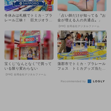
冬休みは札幌でトミカ・プラ
「占い師だけが知ってる〝お
レール三昧！ 巨大ジオラマ
金が増える人の共通点〟」
とアトラクション満載
【PR】合同会社デジタルファーム
宝くじ“なんとなく”で買って
蒲郡市でトミカ・プラレール
いる限り変わらない
フェス トミカグッズ当たる
ラリーも
【PR】合同会社デジタルファーム
Recommended by