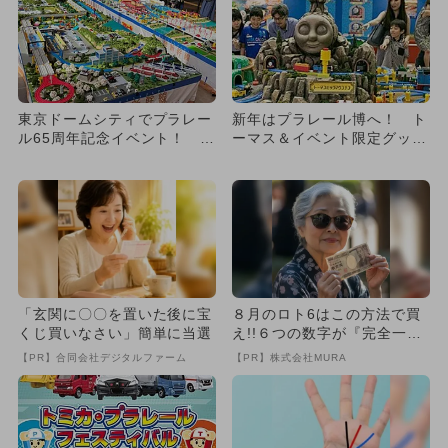
東京ドームシティでプラレー
新年はプラレール博へ！ ト
ル65周年記念イベント！ 巨
ーマス＆イベント限定グッズ
大ジオラマや鉄道タワーが
も多数！
登...
「玄関に〇〇を置いた後に宝
８月のロト6はこの方法で買
くじ買いなさい」簡単に当選
え!!６つの数字が『完全一
致』する方法
【PR】合同会社デジタルファーム
【PR】株式会社MURA