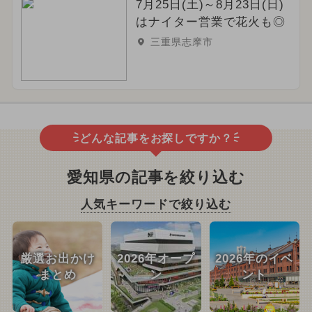
7月25日(土)～8月23日(日)
はナイター営業で花火も◎
三重県志摩市
どんな記事をお探しですか？
愛知県の記事を絞り込む
人気キーワードで絞り込む
厳選お出かけ
2026年オープ
2026年のイベ
まとめ
ン
ント