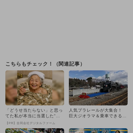
こちらもチェック！（関連記事）
「どうせ当たらない」と思っ
人気プラレールが大集合！
てた私が本当に当選した“買
巨大ジオラマ＆乗車できるS
い方”がこれ
L展示も！
【PR】合同会社デジタルファーム