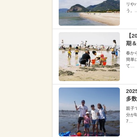
リや
う。
【2
期＆
春か
簡単
て…
20
多数
親子
分が
7…