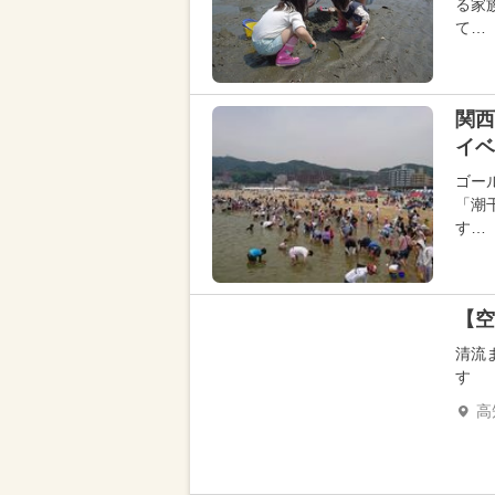
る家
て…
関西
イベ
ゴー
「潮
す…
【空
清流
す
高