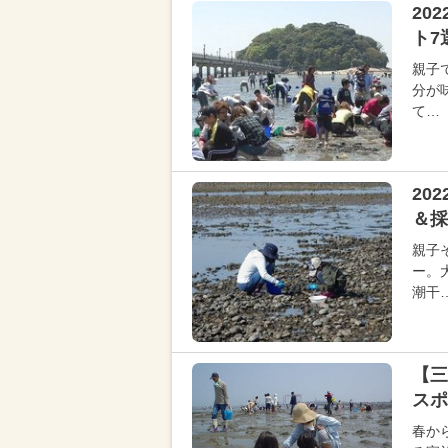
20
ト7
親子
分が
て…
20
＆採
親子
ー。
潮干
【三
スポ
春か