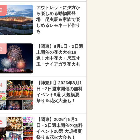
アウトレットに夕方か
2
ら楽しめる動物園登
場 昆虫展＆家族で楽
しめるレモネード作り
も
【関東】8月1日・2日週
3
末開催の花火大会16
選！水中花火・尺五寸
玉・ナイアガラ花火も
【神奈川】2026年8月1
4
日・2日週末開催の無料
イベント8選 大規模夏
祭り＆花火大会も！
【関東】2026年8月1
5
日・2日週末開催の無料
イベント20選 大規模夏
祭り＆花火大会も！