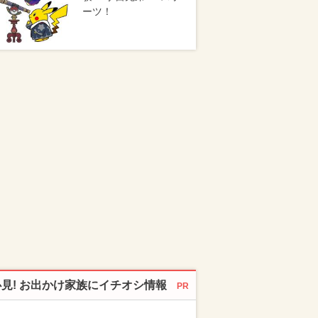
ーツ！
必見! お出かけ家族にイチオシ情報
PR