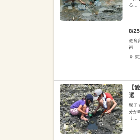
る…
8/
教育
術
東
【愛
選 
親子
分が
リ…