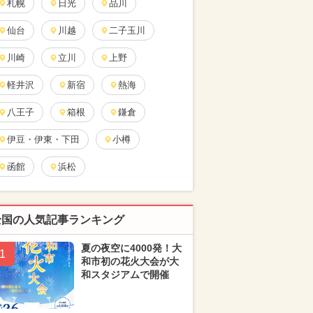
札幌
日光
品川
仙台
川越
二子玉川
川崎
立川
上野
軽井沢
新宿
熱海
八王子
箱根
鎌倉
伊豆・伊東・下田
小樽
函館
浜松
全国の人気記事ランキング
夏の夜空に4000発！大
1
和市初の花火大会が大
和スタジアムで開催