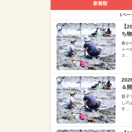
新着順
1ペー
【2
ち物
春か
ャー
ス…
20
＆開
親子
しの
す…