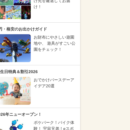
け先を厳選してお届
け！
円・格安のお出かけガイド
お財布にやさしい遊園
地や、 遊具がすごい公
園をチェック！
生日特典＆割引2026
おでかけバースデーア
イデア20選
026年ニューオープン！
ポケパーク！バイク体
験！ 宇宙兄弟！eスポ