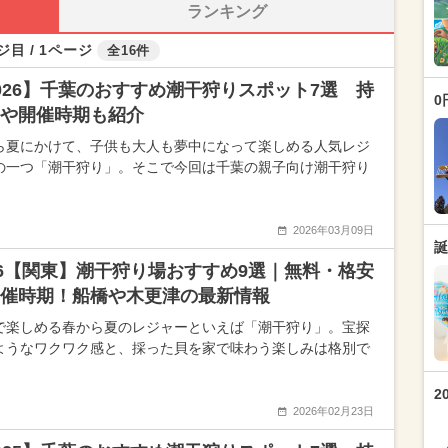
ランキング
ジ目 / 1ページ
全16件
026】千葉のおすすめ潮干狩りスポット7選 持
0
や開催時期も紹介
ら夏にかけて、子供も大人も夢中になって楽しめる人気レジ
の一つ「潮干狩り」。そこで今回は千葉の親子向け潮干狩り
2026年03月09日
誕
26【関東】潮干狩り場おすすめ9選｜無料・格安
催時期！船橋や木更津の最新情報
で楽しめる春から夏のレジャーといえば「潮干狩り」。宝探
ようなワクワク感と、採った貝を家で味わう楽しみは格別で
2
2026年02月23日