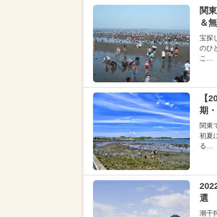
関東
＆無
宝探
のひ
こ…
【2
期・
関東
初夏
る…
20
選 
潮干