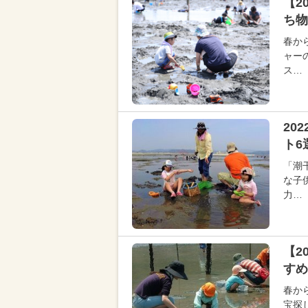
【2
ち物
春か
ャー
ス…
20
ト6
「潮
な子
力…
【2
すめ
春か
宝探