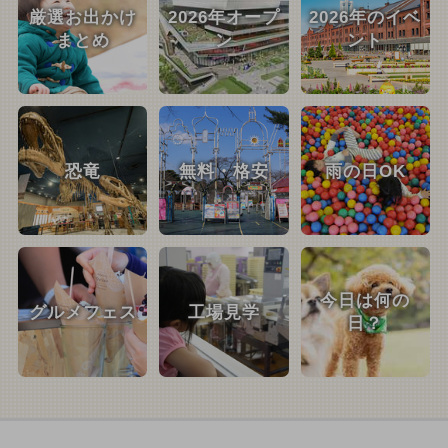
厳選お出かけ
2026年オープ
2026年のイベ
まとめ
ン
ント
恐竜
無料・格安
雨の日OK
今日は何の
グルメフェス
工場見学
日？