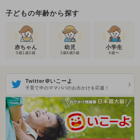
子どもの年齢から探す
幼児
赤ちゃん
小学生
3歳4歳5歳
0歳1歳2歳
6歳〜
Twitter＠いこーよ
子育て中のママパパのお出かけを応援！