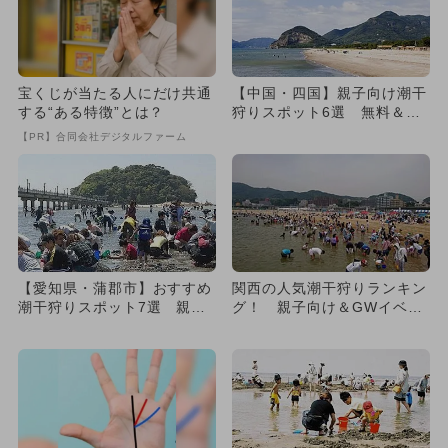
宝くじが当たる人にだけ共通
【中国・四国】親子向け潮干
する“ある特徴”とは？
狩りスポット6選 無料＆遊
び要素も
【PR】合同会社デジタルファーム
【愛知県・蒲郡市】おすすめ
関西の人気潮干狩りランキン
潮干狩りスポット7選 親子
グ！ 親子向け＆GWイベン
に最適！
トも紹介