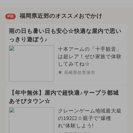
福岡県近郊のオススメおでかけ
PR
雨の日も暑い日も安心☆快適な屋内で思い
っきり遊ぼう♪
十本アームの「十手観音」
は超レア！ぜひ家族で体験
してみてね☆
長崎県佐世保市
【年中無休】屋内で超快適♪サープラ都城
あそびタウン☆
クレーンゲーム地域最大級
の192口☆親子で“爆穫
れ”体験しよう!