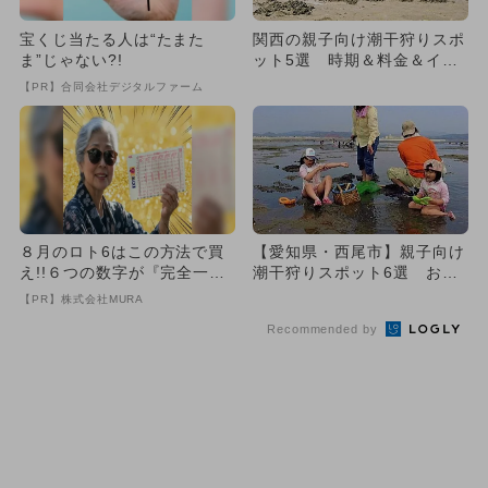
宝くじ当たる人は“たまた
関西の親子向け潮干狩りスポ
ま”じゃない?!
ット5選 時期＆料金＆イベ
ントも！
【PR】合同会社デジタルファーム
８月のロト6はこの方法で買
【愛知県・西尾市】親子向け
え!!６つの数字が『完全一
潮干狩りスポット6選 おす
致』する方法
すめ厳選
【PR】株式会社MURA
Recommended by