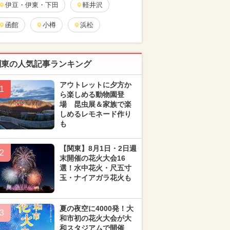
伊豆・伊東・下田
軽井沢
函館
小樽
浜松
関東の人気記事ランキング
アウトレットに夕方か
1
ら楽しめる動物園登
場 昆虫展＆家族で楽
しめるレモネード作り
も
【関東】8月1日・2日週
2
末開催の花火大会16
選！水中花火・尺五寸
玉・ナイアガラ花火も
夏の夜空に4000発！大
3
和市初の花火大会が大
和スタジアムで開催