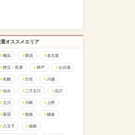
厳選オススメエリア
横浜
那須
名古屋
秩父・長瀞
神戸
お台場
札幌
日光
川越
仙台
二子玉川
品川
立川
川崎
上野
新宿
熱海
鎌倉
八王子
箱根