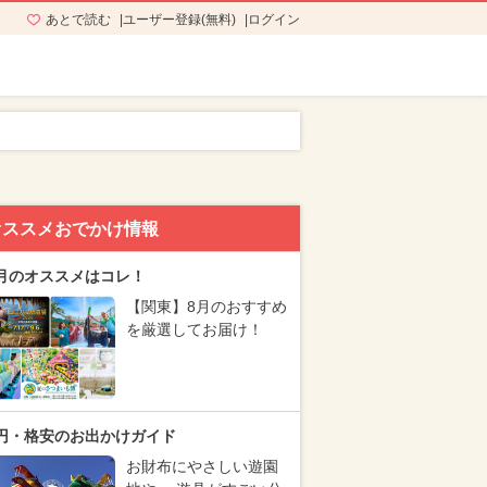
あとで読む
ユーザー登録(無料)
ログイン
オススメおでかけ情報
月のオススメはコレ！
【関東】8月のおすすめ
を厳選してお届け！
円・格安のお出かけガイド
お財布にやさしい遊園