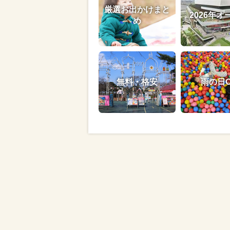
厳選お出かけまと
2026年オ
め
無料・格安
雨の日