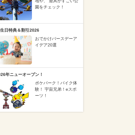
地や、 遊具がすごい公
園をチェック！
生日特典＆割引2026
おでかけバースデーア
イデア20選
026年ニューオープン！
ポケパーク！バイク体
験！ 宇宙兄弟！eスポ
ーツ！