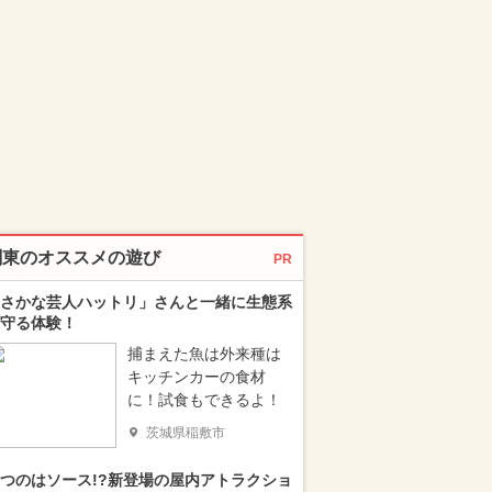
関東のオススメの遊び
PR
さかな芸人ハットリ」さんと一緒に生態系
守る体験！
捕まえた魚は外来種は
キッチンカーの食材
に！試食もできるよ！
茨城県稲敷市
つのはソース!?新登場の屋内アトラクショ