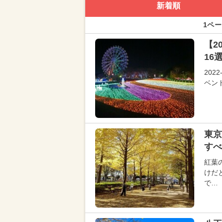
新着順
1ペー
【2
16
20
ベン
東
すべ
紅葉
けだ
で…