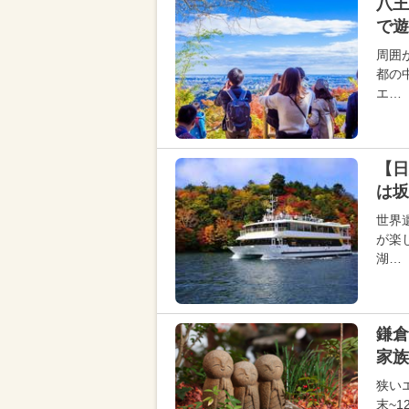
八王
で遊
周囲
都の
エ…
【日
は坂
世界
が楽
湖…
鎌倉
家族
狭い
末~