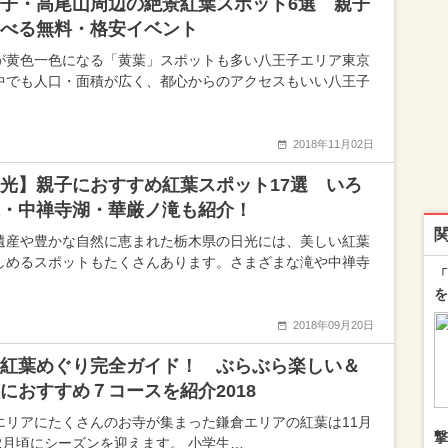
子・高尾山周辺の絶景紅葉スポット6選 親子
べる無料・格安イベント
が黄色一色になる「黄葉」スポットも多い八王子エリア東京
中でも人口・面積が広く、都心からのアクセスもいい八王子
2018年11月02日
光】親子におすすめ紅葉スポット17選 いろ
・中禅寺湖・華厳ノ滝も紹介！
遺産や豊かな自然に恵まれた栃木県の日光には、美しい紅葉
しめるスポットもたくさんあります。さまざまな滝や中禅寺
「
を
2018年09月20日
紅葉めぐり完全ガイド！ ぶらぶら楽しい＆
におすすめ７コースを紹介2018
エリアにたくさんのお寺が集まった鎌倉エリアの紅葉は11月
撃
12月頃にシーズンを迎えます。 小学生…