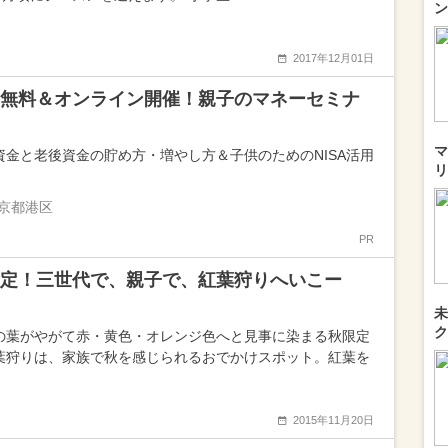
ン
2017年12月01日
無料＆オンライン開催！親子のマネーセミナ
マ
資金と老後資金の貯め方・増やし方＆子供のためのNISA活用
リ
京都港区
PR
定！三世代で、親子で、紅葉狩りへいこー
未
ク
の葉がやがて赤・黄色・オレンジ色へと見事に染まる秋限定
葉狩りは、家族で秋を感じられるおでかけスポット。紅葉を
2015年11月20日