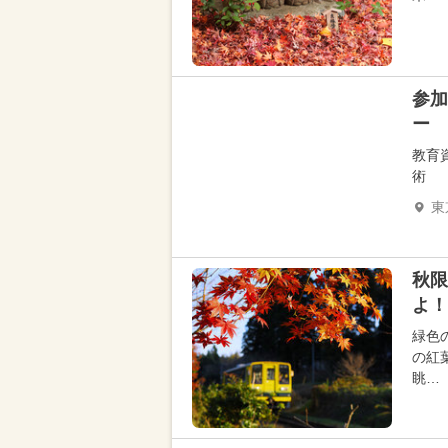
参加
ー
教育
術
東
秋限
よ！
緑色
の紅
眺…