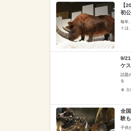
【2
初公
毎年
トは
9/
ケス
話題
を
長
全国
験も
子供