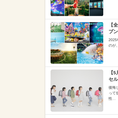
【全
プン
20
のが
【5
セル
後悔
って
性…