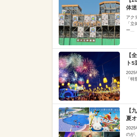
【2
体迷
アク
「立
ー…
【全
ト5
20
「特
【九
夏オ
20
のが