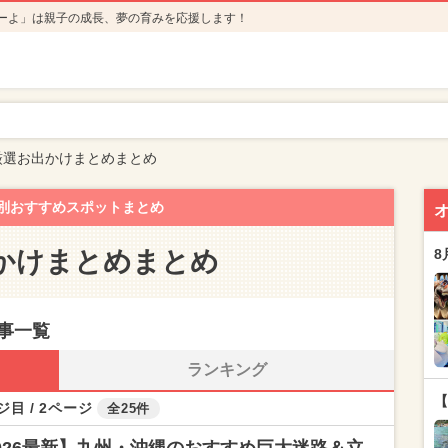
ーよ」は親子の成長、夢の育みを応援します！
厳選お出かけまとめまとめ
別おすすめスポットまとめ
かけまとめまとめ
8
事一覧
ランキング
【
ジ目 / 2ページ
全25件