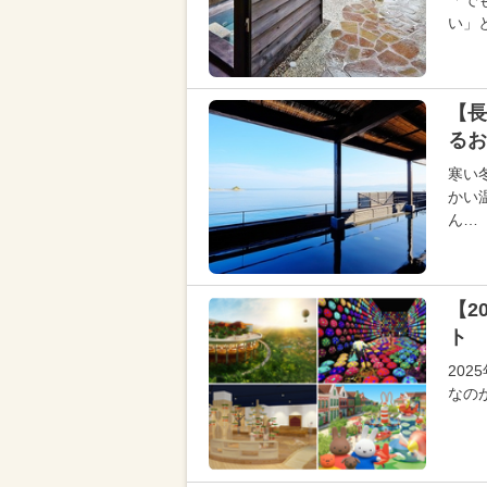
「で
い」
【長
るお
寒い
かい
ん…
【2
ト 
20
なの