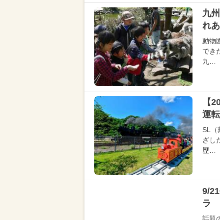
九州
れあ
動物
でき
九…
【2
運転
SL
ざし
歴…
9/
ラ 
話題