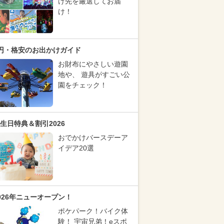
け先を厳選してお届
け！
円・格安のお出かけガイド
お財布にやさしい遊園
地や、 遊具がすごい公
園をチェック！
生日特典＆割引2026
おでかけバースデーア
イデア20選
026年ニューオープン！
ポケパーク！バイク体
験！ 宇宙兄弟！eスポ