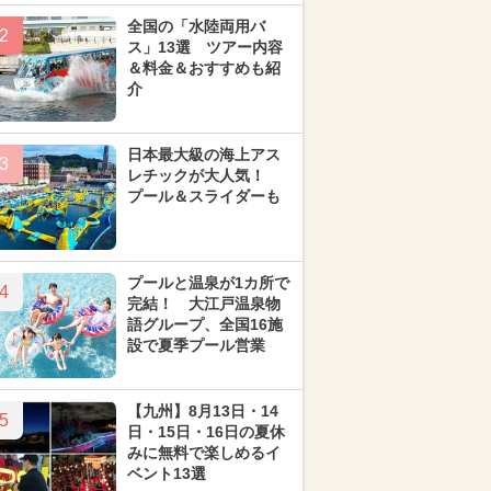
全国の「水陸両用バ
2
ス」13選 ツアー内容
＆料金＆おすすめも紹
介
日本最大級の海上アス
3
レチックが大人気！
プール＆スライダーも
プールと温泉が1カ所で
4
完結！ 大江戸温泉物
語グループ、全国16施
設で夏季プール営業
【九州】8月13日・14
5
日・15日・16日の夏休
みに無料で楽しめるイ
ベント13選