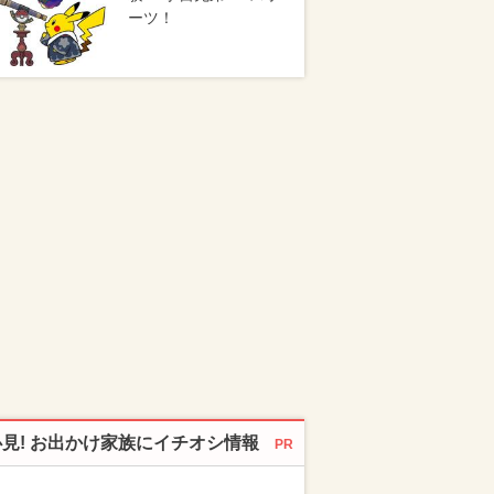
ーツ！
必見! お出かけ家族にイチオシ情報
PR