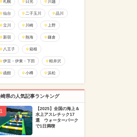
札幌
日光
川越
仙台
二子玉川
品川
立川
川崎
上野
新宿
熱海
鎌倉
八王子
箱根
伊豆・伊東・下田
軽井沢
函館
小樽
浜松
長崎県の人気記事ランキング
【2025】全国の海上＆
1
水上アスレチック17
選 ウォーターパーク
で1日満喫