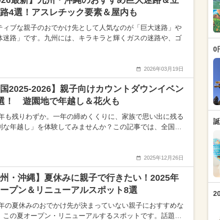
026最新】九州・沖縄のおすすめ巨大迷路＆立
路4選！アスレチック要素＆屋内も
ティブな親子のおでかけ先として人気なのが「巨大迷路」や
体迷路」です。九州には、キラキラと輝くガスの迷路や、ゴ
0
2026年03月19日
国2025-2026】親子向けカウントダウンイベン
選！ 遊園地で年越し＆花火も
25年も残りわずか。一年の締めくくりに、家族で思い出に残る
誕
別な年越し」を体験してみませんか？この記事では、全国…
2025年12月26日
州・沖縄】夏休みに親子で行きたい！2025年
ープン＆リニューアルスポット8選
2
25年の夏休みのおでかけ先が決まっていない親子におすすめな
、この夏オープン・リニューアルするスポットです。話題…