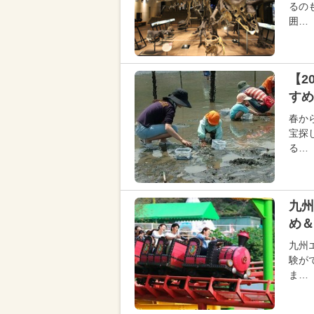
るの
囲…
【2
すめ
春か
宝探
る…
九州
め＆
九州
験が
ま…