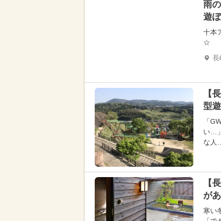
雨の
遊ぼ
十本
☆
長
【長
型
「G
い…
な人
【長
があ
寒い