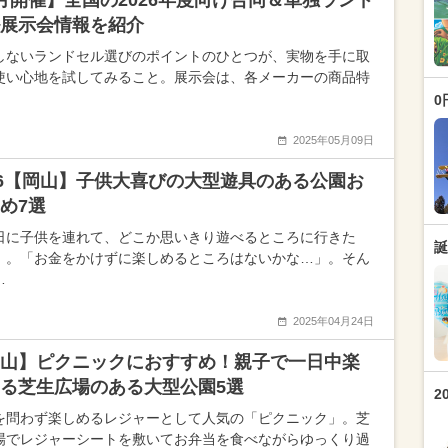
月開催】全国の2026年度向け合同＆単独ランド
展示会情報を紹介
しないランドセル選びのポイントのひとつが、実物を手に取
使い心地を試してみること。展示会は、各メーカーの商品特
0
2025年05月09日
26【岡山】子供大喜びの大型遊具のある公園お
め7選
日に子供を連れて、どこか思いきり遊べるところに行きた
誕
」。「お金をかけずに楽しめるところはないかな…」。そん
…
2025年04月24日
山】ピクニックにおすすめ！親子で一日中楽
る芝生広場のある大型公園5選
2
を問わず楽しめるレジャーとして人気の「ピクニック」。芝
場でレジャーシートを敷いてお弁当を食べながらゆっくり過