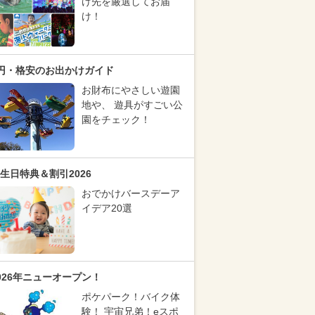
け先を厳選してお届
け！
円・格安のお出かけガイド
お財布にやさしい遊園
地や、 遊具がすごい公
園をチェック！
生日特典＆割引2026
おでかけバースデーア
イデア20選
026年ニューオープン！
ポケパーク！バイク体
験！ 宇宙兄弟！eスポ