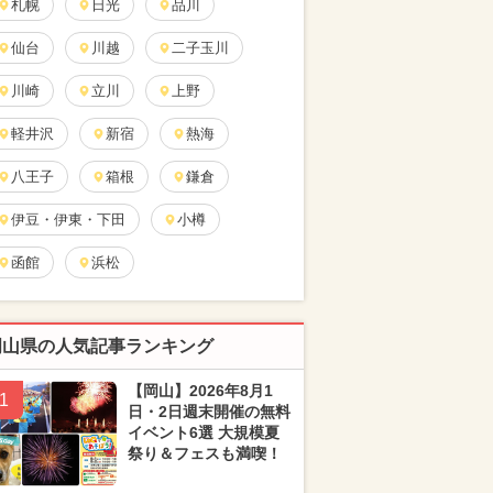
札幌
日光
品川
仙台
川越
二子玉川
川崎
立川
上野
軽井沢
新宿
熱海
八王子
箱根
鎌倉
伊豆・伊東・下田
小樽
函館
浜松
岡山県の人気記事ランキング
【岡山】2026年8月1
1
日・2日週末開催の無料
イベント6選 大規模夏
祭り＆フェスも満喫！