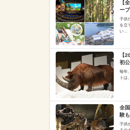
【全
ープ
子供
を立
い…
【2
初公
毎年
トは
全国
験も
子供