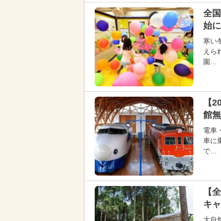
全国
始に
寒い
えら
園…
【2
館無
電車
車に
で…
【全
キ
大自