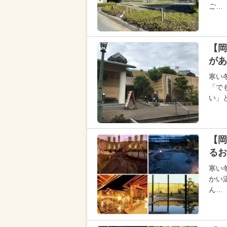
ご…
【岡
があ
寒い
「で
い」
【岡
るお
寒い
かい
ん…