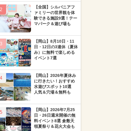
【全国】シルバニアフ
2
ァミリーの世界観を体
験できる施設9選！テー
マパーク＆遊び場も
【岡山】8月10日・11
3
日・12日の3連休（夏休
み）に無料で楽しめる
イベント7選
【岡山】2026年夏休み
4
に行きたい！おすすめ
水遊びスポット10選
人気＆穴場＆無料も
【岡山】2026年7月25
5
日・26日週末開催の無
料イベント8選 倉敷天
領夏祭り＆花火大会も