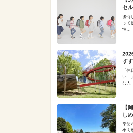
【5
セル
後悔
って
性…
20
すす
「休
い…
な人
【岡
しめ
季節
生広