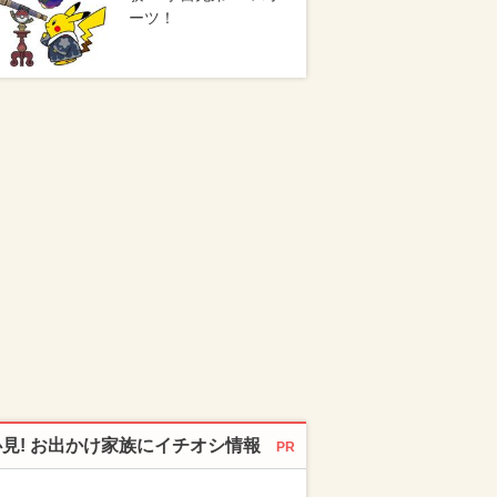
ーツ！
必見! お出かけ家族にイチオシ情報
PR