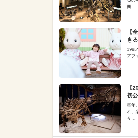
るの
囲…
【全
きる
19
アフ
【2
初公
毎年
れ、
今…