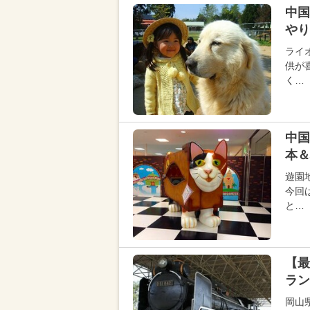
中国
やり
ライ
供が
く…
中国
本＆
遊園
今回
と…
【最
ラン
岡山