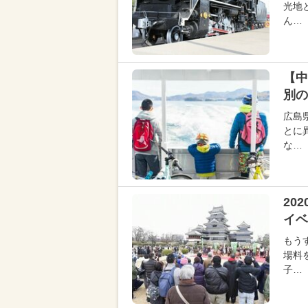
光地
ん…
【中
別の
広島
とに
な…
20
イベ
もう
場料
子…