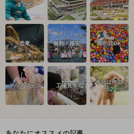
まとめ
ン
ント
恐竜
無料・格安
雨の日OK
今日は何の
グルメフェス
工場見学
日？
あなたにオススメの記事