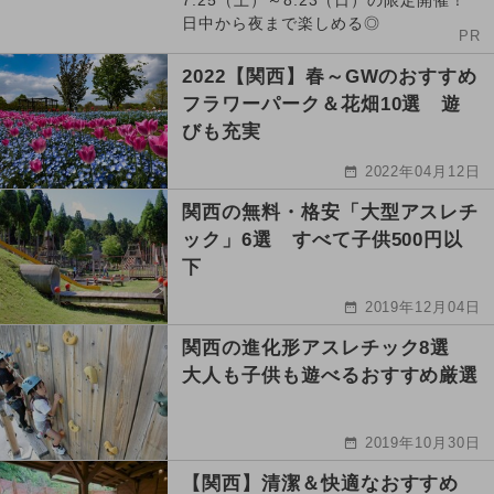
7.25（土）～8.23（日）の限定開催！
日中から夜まで楽しめる◎
PR
2022【関西】春～GWのおすすめ
フラワーパーク＆花畑10選 遊
びも充実
2022年04月12日
関西の無料・格安「大型アスレチ
ック」6選 すべて子供500円以
下
2019年12月04日
関西の進化形アスレチック8選
大人も子供も遊べるおすすめ厳選
2019年10月30日
【関西】清潔＆快適なおすすめ