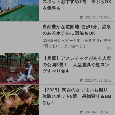
スポットおすすめ7選 手ぶらOK
＆無料も！
2024年04月09日
自然豊かな遊園地!徒歩1分、温泉
のあるホテルに宿泊もOK
屋内屋外にベビーも楽しめる遊具が充実
♪雨でもいっぱい遊べます
PR
【兵庫】アスレチックがある人気
の公園8選！ 大型遊具や超ロン
グすべり台も
2023年09月19日
【2025】関西のさつまいも掘り
体験スポット8選 果物狩り＆BB
Qも！
2023年08月24日