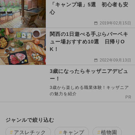
「キャンプ場」5選 初心者も安
心
2019年02月15日
関西の1日遊べる手ぶらバーベキ
ュー場おすすめ10選 日帰りO
K！
2022年09月13日
3歳になったらキッザニアデビュ
ー！
3歳から楽しめる職業体験！キッザニア
の魅力を紹介
PR
ジャンルで絞り込む
アスレチック
キャンプ
植物園