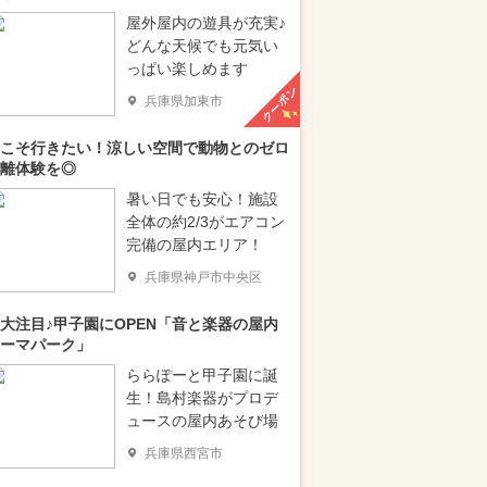
屋外屋内の遊具が充実♪
どんな天候でも元気い
っぱい楽しめます
クーポン
兵庫県加東市
こそ行きたい！涼しい空間で動物とのゼロ
離体験を◎
暑い日でも安心！施設
全体の約2/3がエアコン
完備の屋内エリア！
兵庫県神戸市中央区
大注目♪甲子園にOPEN「音と楽器の屋内
ーマパーク」
ららぽーと甲子園に誕
生！島村楽器がプロデ
ュースの屋内あそび場
兵庫県西宮市