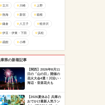
立川
川崎
上野
熱海
新宿
箱根
鎌倉
八王子
軽井沢
伊豆・伊東・下田
浜松
函館
小樽
兵庫県の新着記事
【関西】2026年8月11
日の「山の日」開催の
花火大会4選！川沿い・
海辺・音楽花火も
【2026夏休み】兵庫の
おでかけ最新人気ラン