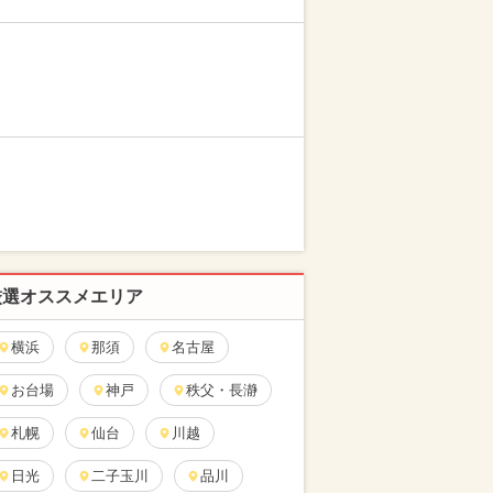
厳選オススメエリア
横浜
那須
名古屋
お台場
神戸
秩父・長瀞
札幌
仙台
川越
日光
二子玉川
品川