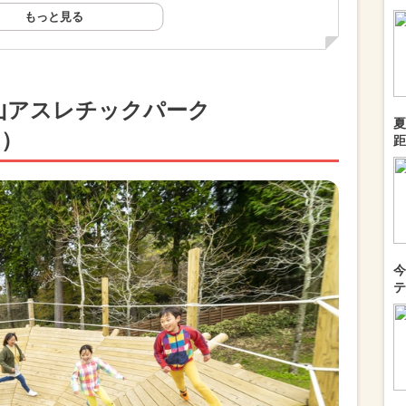
もっと見る
山アスレチックパーク
夏
ア）
距
今
テ