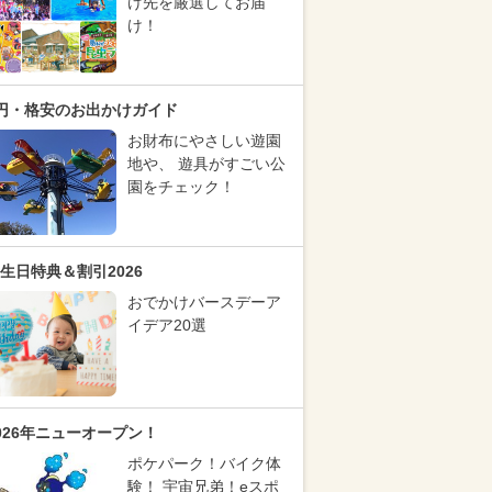
け先を厳選してお届
け！
円・格安のお出かけガイド
お財布にやさしい遊園
地や、 遊具がすごい公
園をチェック！
生日特典＆割引2026
おでかけバースデーア
イデア20選
026年ニューオープン！
ポケパーク！バイク体
験！ 宇宙兄弟！eスポ