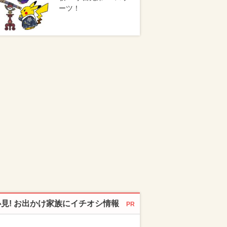
ーツ！
必見! お出かけ家族にイチオシ情報
PR