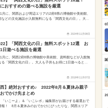
025】「関西文化の日」無料スポット18選！
におすすめの遊べる施設を厳選
11月に、関西および周辺エリアの2府8県の博物館や美術館、
館などの文化施設が入館無料になる「関西文化の日」。大…
0
2024年11月08日
022】「関西文化の日」無料スポット12選 お
1日遊べる施設を厳選
11月に、関西2府8県の博物館や美術館、資料館などが入館無
誕
なる「関西文化の日」。大人も子供もお得に1日遊べると…
2018年11月07日
西】絶対おすすめ♪ 2022年8月＆夏休み親子
おでかけ先まとめ
2
、「いこーよ」＆「いこレポ」編集部がお届けする厳選おで
情報！ 8月＆夏休みのおでかけにぴったりな、関西エリア