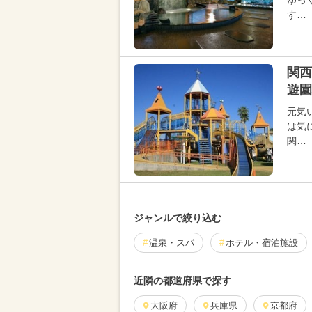
ゆっ
す…
関西
遊園
元気
は気
関…
ジャンルで絞り込む
温泉・スパ
ホテル・宿泊施設
近隣の都道府県で探す
大阪府
兵庫県
京都府