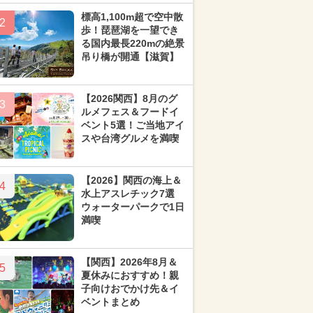
標高1,100m超で空中散
2
歩！琵琶湖を一望でき
る国内最長220mの絶景
吊り橋が開通【滋賀】
【2026関西】8月のグ
3
ルメフェス＆フードイ
ベント5選！ご当地アイ
スや台湾グルメを満喫
【2026】関西の海上＆
4
水上アスレチック7選
ウォーターパークで1日
満喫
【関西】2026年8月＆
5
夏休みにおすすめ！親
子向けおでかけ先＆イ
ベントまとめ