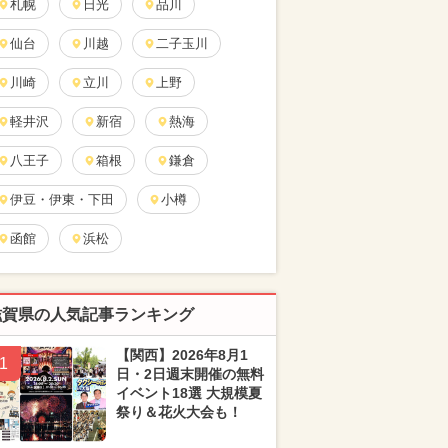
札幌
日光
品川
仙台
川越
二子玉川
川崎
立川
上野
軽井沢
新宿
熱海
八王子
箱根
鎌倉
伊豆・伊東・下田
小樽
函館
浜松
滋賀県の人気記事ランキング
【関西】2026年8月1
1
日・2日週末開催の無料
イベント18選 大規模夏
祭り＆花火大会も！