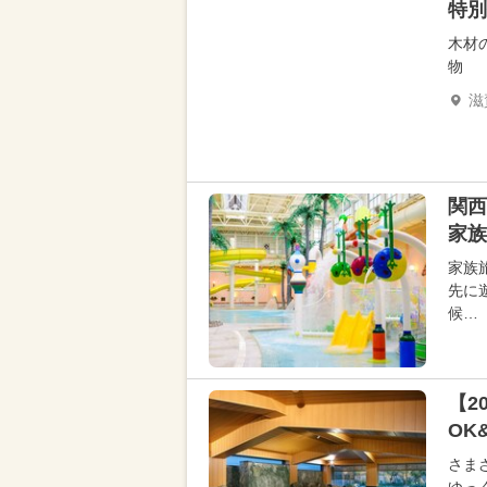
特別
木材
物
滋
関西
家族
家族
先に
候…
【2
OK
さま