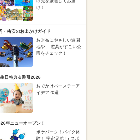
け先を厳選してお届
け！
円・格安のお出かけガイド
お財布にやさしい遊園
地や、 遊具がすごい公
園をチェック！
生日特典＆割引2026
おでかけバースデーア
イデア20選
026年ニューオープン！
ポケパーク！バイク体
験！ 宇宙兄弟！eスポ