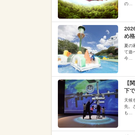
の…
20
め格
夏の
て遊
今…
【関
下で
天候
先。
も…