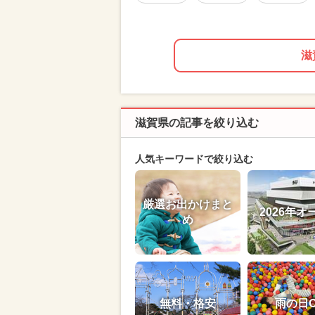
滋
滋賀県の記事を絞り込む
人気キーワードで絞り込む
厳選お出かけまと
2026年オ
め
無料・格安
雨の日