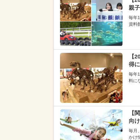
【2
親子
毎年
資料
【2
得に
毎年
料に
【関
向け
毎月
かけ