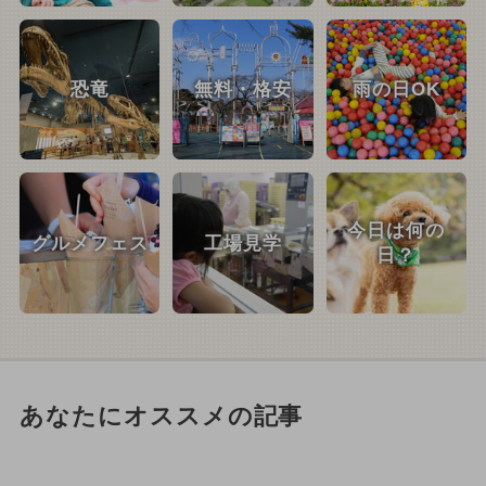
恐竜
無料・格安
雨の日OK
今日は何の
グルメフェス
工場見学
日？
あなたにオススメの記事