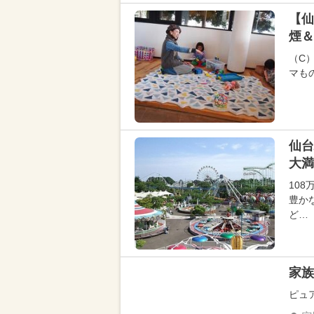
【仙
煙＆
（C
マも
仙台
大満
10
豊か
ど…
家族
ピュ