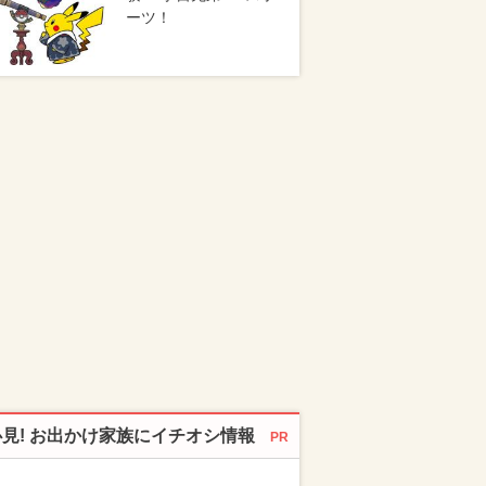
ーツ！
必見! お出かけ家族にイチオシ情報
PR