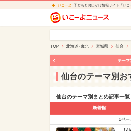
いこーよ
子どもとお出かけ情報サイト「いこ
TOP
北海道･東北
宮城県
仙台
テーマ
仙台のテーマ別お
仙台のテーマ別まとめ記事一覧
新着順
1ペー