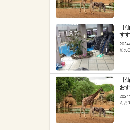
【仙
すす
20
前の
【仙
おす
20
んお