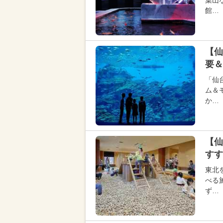
葉山
館…
【仙
要＆
「仙
ム＆
か…
【仙
すす
東北
べる
ず…