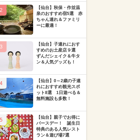
【仙台】秋保・作並温
2
泉のおすすめ宿5選 赤
ちゃん連れ＆ファミリ
ーに最適！
【仙台】子連れにおす
3
すめのお土産店９選
ずんだシェイク＆牛タ
ン＆人気グッズも！
【仙台】0～2歳の子連
4
れにおすすめ観光スポ
ット8選 1日遊べる＆
無料施設も多数！
【仙台】親子でお得に
5
バースデー！ 誕生日
特典のある人気レスト
ラン＆遊び場7選