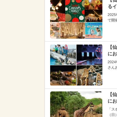
【仙
るイ
20
で開
【仙
にお
202
さん
【仙
にお
「スポ
（日