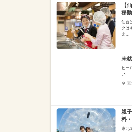
【
移動
仙台
クは
楽…
未就
ヒー
い
宮
親子
料・
東北