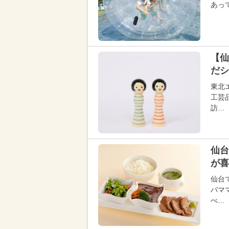
あっ
【仙
だシ
東北
工芸
訪…
仙台
が喜
仙台
パマ
べ…