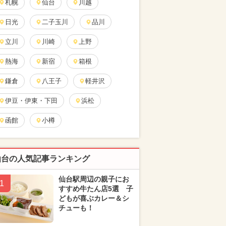
札幌
仙台
川越
日光
二子玉川
品川
立川
川崎
上野
熱海
新宿
箱根
鎌倉
八王子
軽井沢
伊豆・伊東・下田
浜松
函館
小樽
仙台の人気記事ランキング
仙台駅周辺の親子にお
1
すすめ牛たん店5選 子
どもが喜ぶカレー＆シ
チューも！