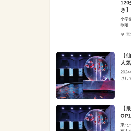
12
き】
小学
割引
宮
【仙
人気
20
けし
【最
OP1
東北