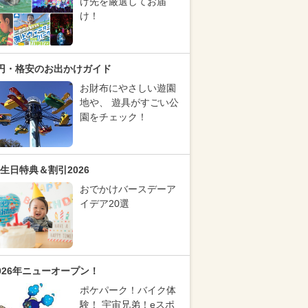
け先を厳選してお届
け！
円・格安のお出かけガイド
お財布にやさしい遊園
地や、 遊具がすごい公
園をチェック！
生日特典＆割引2026
おでかけバースデーア
イデア20選
026年ニューオープン！
ポケパーク！バイク体
験！ 宇宙兄弟！eスポ