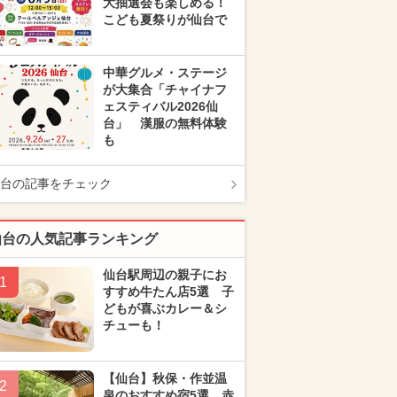
大抽選会も楽しめる！
こども夏祭りが仙台で
中華グルメ・ステージ
が大集合「チャイナフ
ェスティバル2026仙
台」 漢服の無料体験
も
台の記事をチェック
仙台の人気記事ランキング
仙台駅周辺の親子にお
1
すすめ牛たん店5選 子
どもが喜ぶカレー＆シ
チューも！
【仙台】秋保・作並温
2
泉のおすすめ宿5選 赤