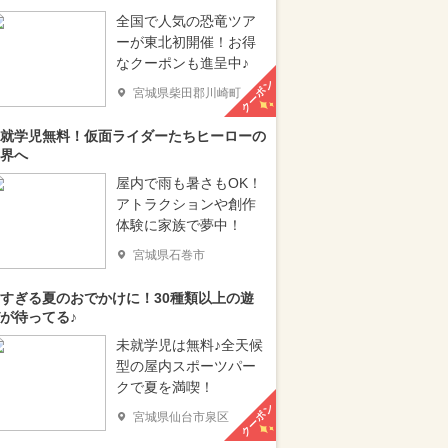
全国で人気の恐竜ツア
ーが東北初開催！お得
なクーポンも進呈中♪
クーポン
宮城県柴田郡川崎町
就学児無料！仮面ライダーたちヒーローの
界へ
屋内で雨も暑さもOK！
アトラクションや創作
体験に家族で夢中！
宮城県石巻市
すぎる夏のおでかけに！30種類以上の遊
が待ってる♪
未就学児は無料♪全天候
型の屋内スポーツパー
クで夏を満喫！
クーポン
宮城県仙台市泉区