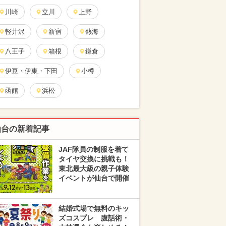
川崎
立川
上野
軽井沢
新宿
熱海
八王子
箱根
鎌倉
伊豆・伊東・下田
小樽
函館
浜松
仙台の新着記事
JAF隊員の制服を着て
タイヤ交換に挑戦も！
東北最大級の親子体験
イベントが仙台で開催
結婚式場で無料のキッ
ズコスプレ 腹話術・