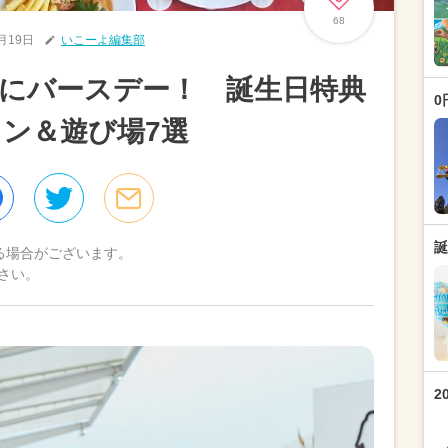
68
3月19日
いこーよ編集部
にバースデー！ 誕生日特典
0
ン＆遊び場7選
誕
る場合がございます。
さい。
2