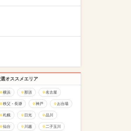
厳選オススメエリア
横浜
那須
名古屋
秩父・長瀞
神戸
お台場
札幌
日光
品川
仙台
川越
二子玉川