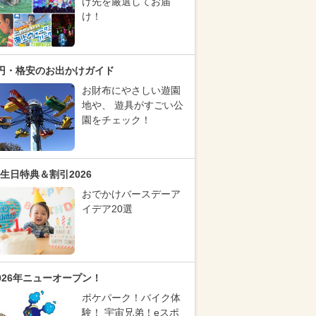
け先を厳選してお届
け！
円・格安のお出かけガイド
お財布にやさしい遊園
地や、 遊具がすごい公
園をチェック！
生日特典＆割引2026
おでかけバースデーア
イデア20選
026年ニューオープン！
ポケパーク！バイク体
験！ 宇宙兄弟！eスポ