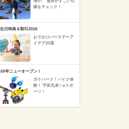
地や、 遊具がすごい公
園をチェック！
生日特典＆割引2026
おでかけバースデーア
イデア20選
026年ニューオープン！
ポケパーク！バイク体
験！ 宇宙兄弟！eスポ
ーツ！