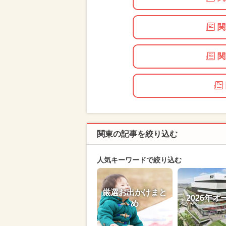
関
関
関東の記事を絞り込む
人気キーワードで絞り込む
厳選お出かけまと
2026年オ
め