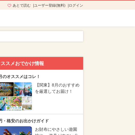
あとで読む
ユーザー登録(無料)
ログイン
オススメおでかけ情報
月のオススメはコレ！
【関東】8月のおすすめ
を厳選してお届け！
円・格安のお出かけガイド
お財布にやさしい遊園