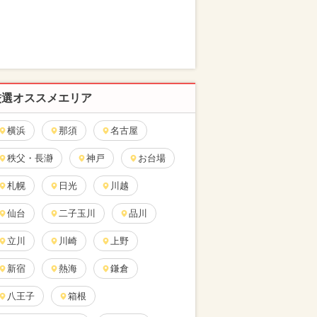
厳選オススメエリア
横浜
那須
名古屋
秩父・長瀞
神戸
お台場
札幌
日光
川越
仙台
二子玉川
品川
立川
川崎
上野
新宿
熱海
鎌倉
八王子
箱根