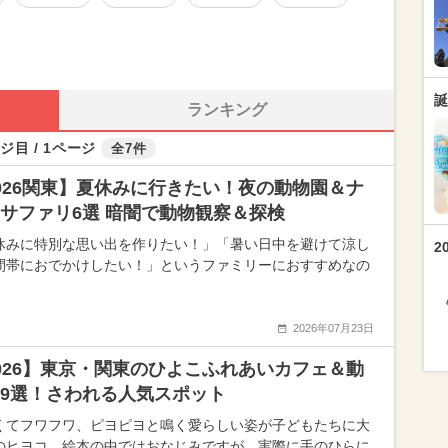
誕
ランキング
ジ目 / 1ページ
全7件
026関東】夏休みに行きたい！夜の動物園＆ナ
サファリ6選 暗闇で動物観察＆探検
休みに特別な思い出を作りたい！」「暑い日中を避けて涼し
2
間帯におでかけしたい！」というファミリーにおすすめなの
2026年07月23日
026】東京・関東のひよこふれあいカフェ＆動
9選！さわれる人気スポット
くてフワフワ、ピヨピヨと鳴く愛らしい姿が子どもたちに大
のヒヨコ。絵本の中ではおなじみですが、実際に手のひらに