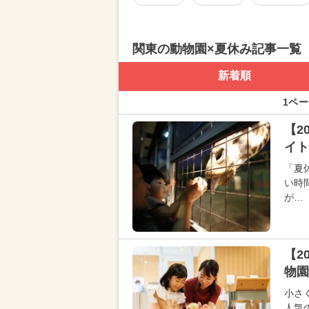
関東の動物園×夏休み記事一覧
新着順
1ペー
【2
イト
「夏
い時
が…
【2
物園
小さ
人気