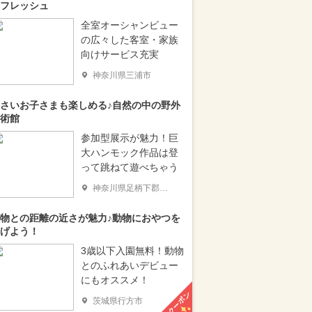
フレッシュ
全室オーシャンビュー
の広々した客室・家族
向けサービス充実
神奈川県三浦市
さいお子さまも楽しめる♪自然の中の野外
術館
参加型展示が魅力！巨
大ハンモック作品は登
って跳ねて遊べちゃう
神奈川県足柄下郡箱根町
物との距離の近さが魅力♪動物におやつを
げよう！
3歳以下入園無料！動物
とのふれあいデビュー
にもオススメ！
クーポン
茨城県行方市