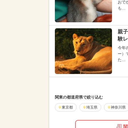
おで
も…
親子
験レ
今年
ー）
た…
関東の都道府県で絞り込む
東京都
埼玉県
神奈川県
関