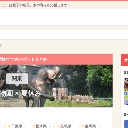
ーよ」は親子の成長、夢の育みを応援します！
め
別おすすめスポットまとめ
8
関東
物園 × 夏休み
0
千葉県
栃木県
茨城県
群馬県