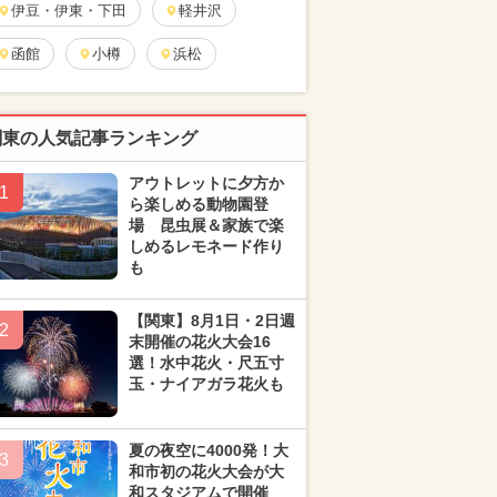
伊豆・伊東・下田
軽井沢
函館
小樽
浜松
関東の人気記事ランキング
アウトレットに夕方か
1
ら楽しめる動物園登
場 昆虫展＆家族で楽
しめるレモネード作り
も
【関東】8月1日・2日週
2
末開催の花火大会16
選！水中花火・尺五寸
玉・ナイアガラ花火も
夏の夜空に4000発！大
3
和市初の花火大会が大
和スタジアムで開催