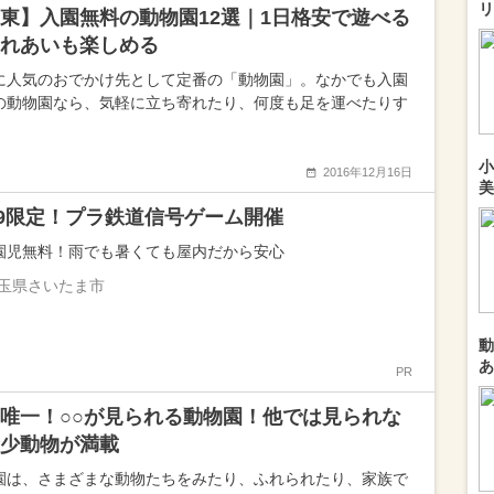
リ
東】入園無料の動物園12選｜1日格安で遊べる
れあいも楽しめる
に人気のおでかけ先として定番の「動物園」。なかでも入園
の動物園なら、気軽に立ち寄れたり、何度も足を運べたりす
小
2016年12月16日
美
8-9限定！プラ鉄道信号ゲーム開催
園児無料！雨でも暑くても屋内だから安心
玉県さいたま市
動
あ
PR
唯一！○○が見られる動物園！他では見られな
少動物が満載
園は、さまざまな動物たちをみたり、ふれられたり、家族で