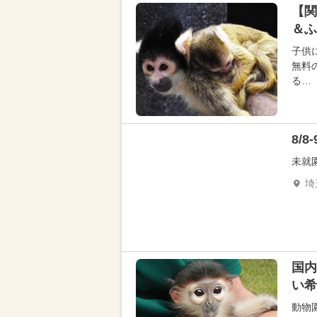
【関
＆ふ
子供
無料
る…
8/
未就
埼
国内
い希
動物