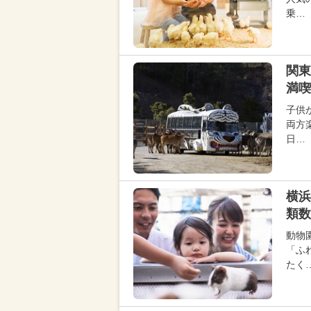
乗…
関東
満喫
子供
両方
日…
横浜
類数
動物
「ふ
たく