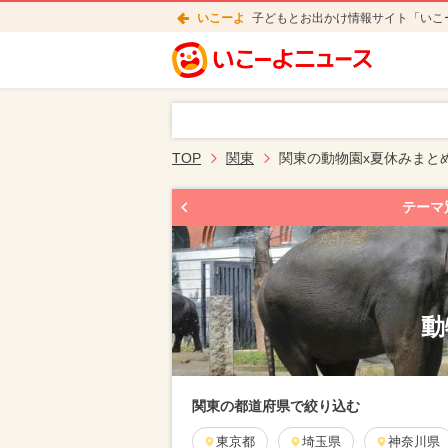
いこーよ
子どもとお出かけ情報サイト「いこ
TOP
関東
関東の動物園x夏休みまと
テーマ
動
関東の都道府県で絞り込む
東京都
埼玉県
神奈川県