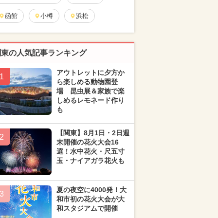
函館
小樽
浜松
関東の人気記事ランキング
アウトレットに夕方か
1
ら楽しめる動物園登
場 昆虫展＆家族で楽
しめるレモネード作り
も
【関東】8月1日・2日週
2
末開催の花火大会16
選！水中花火・尺五寸
玉・ナイアガラ花火も
夏の夜空に4000発！大
3
和市初の花火大会が大
和スタジアムで開催