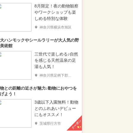
8月限定！夜の動物観察
やワークショップも楽
しめる特別な体験
神奈川県横浜市旭区
大ハンモックやシールラリーが大人気の野
美術館
三世代で楽しめる♪自然
を感じる天然温泉の足
湯も人気！
神奈川県足柄下郡箱根町
物との距離の近さが魅力♪動物におやつを
げよう！
3歳以下入園無料！動物
とのふれあいデビュー
にもオススメ！
クーポン
茨城県行方市