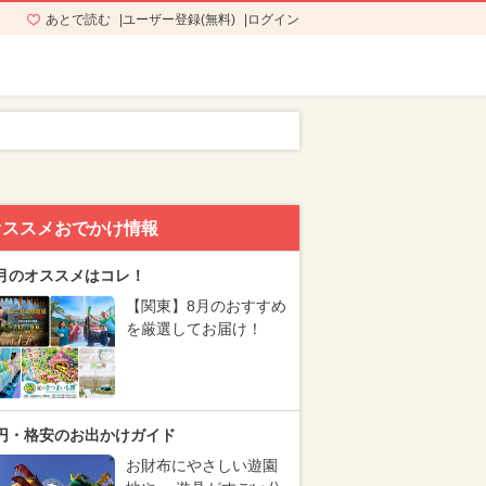
あとで読む
ユーザー登録(無料)
ログイン
オススメおでかけ情報
月のオススメはコレ！
【関東】8月のおすすめ
を厳選してお届け！
円・格安のお出かけガイド
お財布にやさしい遊園