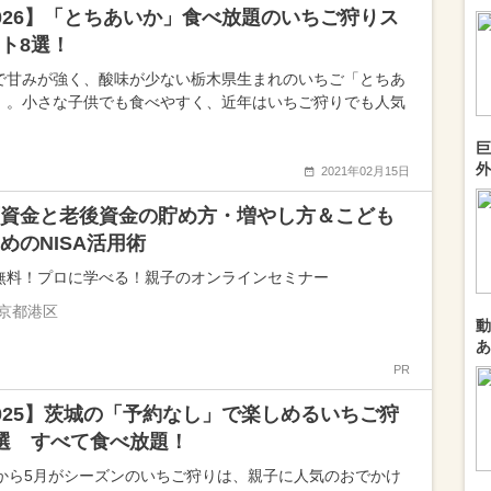
026】「とちあいか」食べ放題のいちご狩りス
ト8選！
で甘みが強く、酸味が少ない栃木県生まれのいちご「とちあ
」。小さな子供でも食べやすく、近年はいちご狩りでも人気
巨
外
2021年02月15日
資金と老後資金の貯め方・増やし方＆こども
めのNISA活用術
無料！プロに学べる！親子のオンラインセミナー
京都港区
動
あ
PR
025】茨城の「予約なし」で楽しめるいちご狩
選 すべて食べ放題！
月から5月がシーズンのいちご狩りは、親子に人気のおでかけ