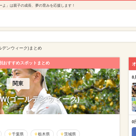
ーよ」は親子の成長、夢の育みを応援します！
ルデンウィーク)まとめ
別おすすめスポットまとめ
8
関東
GW(ゴールデンウィーク)
0
千葉県
栃木県
茨城県