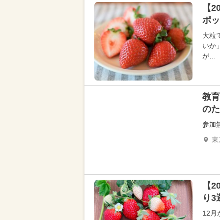
【2
ポッ
大粒
いか
が…
教育
のた
参加
東
【2
り3
12