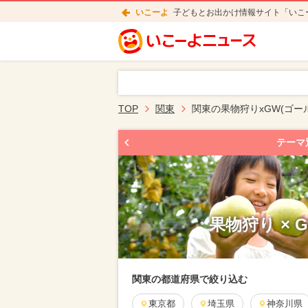
いこーよ
子どもとお出かけ情報サイト「いこ
TOP
関東
関東の果物狩りxGW(ゴー
テーマ
果物狩り × 
関東の都道府県で絞り込む
東京都
埼玉県
神奈川県