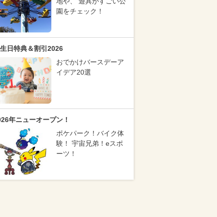
地や、 遊具がすごい公
園をチェック！
生日特典＆割引2026
おでかけバースデーア
イデア20選
026年ニューオープン！
ポケパーク！バイク体
験！ 宇宙兄弟！eスポ
ーツ！