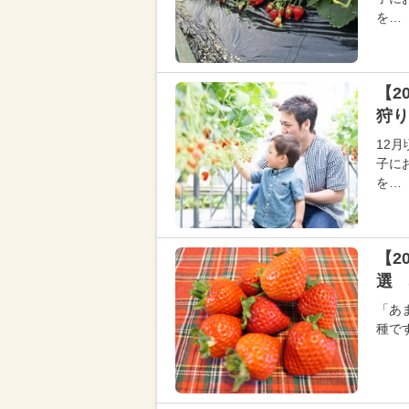
を…
【2
狩り
12
子に
を…
【2
選 
「あ
種で