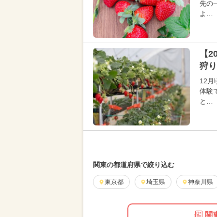
先の
よ…
【2
狩り
12
体験
と…
関東の都道府県で絞り込む
東京都
埼玉県
神奈川県
関