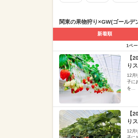
関東の果物狩り×GW(ゴールデ
新着順
1ペー
【2
りス
12
子に
を…
【2
りス
12
子に