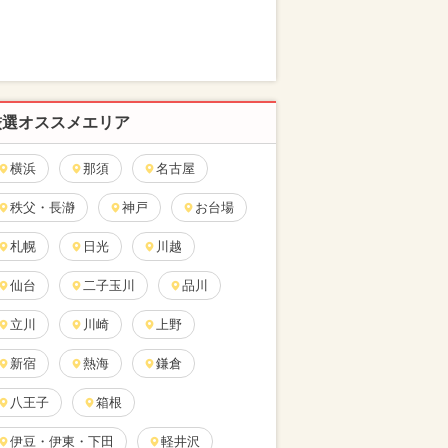
厳選オススメエリア
横浜
那須
名古屋
秩父・長瀞
神戸
お台場
札幌
日光
川越
仙台
二子玉川
品川
立川
川崎
上野
新宿
熱海
鎌倉
八王子
箱根
伊豆・伊東・下田
軽井沢