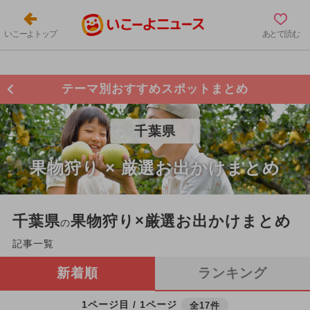
いこーよトップ
あとで読む
テーマ別おすすめスポットまとめ
千葉県
果物狩り × 厳選お出かけまとめ
千葉県
果物狩り×厳選お出かけまとめ
の
記事一覧
新着順
ランキング
1ページ目 / 1ページ
全17件