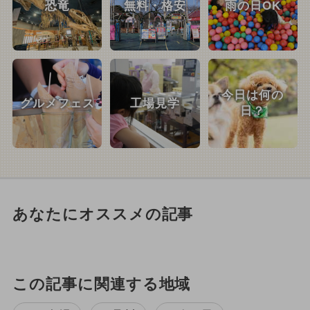
恐竜
無料・格安
雨の日OK
今日は何の
グルメフェス
工場見学
日？
あなたにオススメの記事
この記事に関連する地域