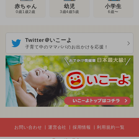
幼児
赤ちゃん
小学生
3歳4歳5歳
0歳1歳2歳
6歳〜
Twitter＠いこーよ
子育て中のママパパのお出かけを応援！
お問い合わせ
運営会社
採用情報
利用規約一覧