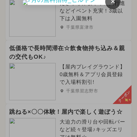
×
えさやり体験や羊の大行進
などイベント充実！3歳以
下は入園無料
千葉県富津市
低価格で長時間滞在☆飲食物持ち込み＆親
の交代もOK♪
【屋内プレイグラウンド】
0歳無料＆アプリ会員登録
で入場料割引!
千葉県習志野市
クーポン
跳ねる×〇〇体験！屋内で楽しく遊ぼう☆
大迫力の滑り台や回転バー
など続々登場♪キッズエリ