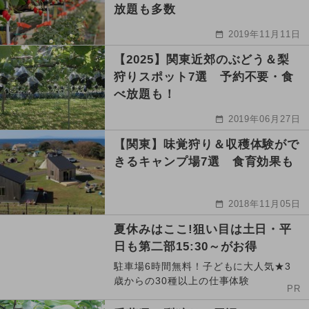
放題も多数
2019年11月11日
【2025】関東近郊のぶどう＆梨
狩りスポット7選 予約不要・食
べ放題も！
2019年06月27日
【関東】味覚狩り＆収穫体験がで
きるキャンプ場7選 食育効果も
2018年11月05日
夏休みはここ!狙い目は土日・平
日も第二部15:30～がお得
駐車場6時間無料！子どもに大人気★3
歳からの30種以上の仕事体験
PR