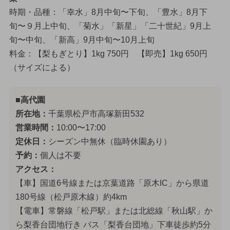
時期・品種：「幸水」8月中旬〜下旬、「豊水」8月下
旬〜９月上中旬、「菊水」「新星」「二十世紀」9月上
旬〜中旬、「新高」9月中旬〜10月上旬
料金：【梨もぎとり】1kg 750円 【即売】1kg 650円
（サイズによる）
■高代園
所在地：
千葉県松戸市高塚新田532
営業時間：
10:00〜17:00
定休日：
シーズン中無休（臨時休園あり）
予約：
個人は不要
アクセス：
【車】国道6号線または京葉道路「原木IC」から県道
180号線（松戸原木線）約4km
【電車】常磐線「松戸駅」または北総線「秋山駅」か
ら梨香台団地行き バス「梨香台団地」下車徒歩約5分