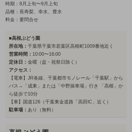
時期：8月上旬〜9月上旬
品種：長寿梨、幸水、豊水
料金：要問合せ
■高根ぶどう園
所在地：
千葉県千葉市若葉区高根町1009番地近く
営業時間：
10:00〜16:00
定休日：
金曜（盆・祝祭日除く）
アクセス：
【電車】JR各線、千葉都市モノレール「千葉駅」から
バス→「成東」または「中野操車場」行き 「高根」か
ら徒歩で10分
【車】国道126（千葉東金道路「高田IC」近く）
駐車場：
あり（無料）