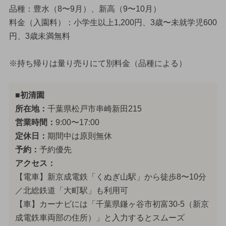
品種：豊水（8〜9月）、新高（9〜10月）
料金（入園料）：小学生以上1,200円、3歳〜未就学児600
円、3歳未満無料
※持ち帰りは量り売りにて別料金（品種による）
■初清園
所在地：
千葉県松戸市串崎新田215
営業時間：
9:00〜17:00
定休日：
期間中は原則無休
予約：
予約優先
アクセス：
【電車】新京成電鉄「くぬぎ山駅」から徒歩8〜10分
／北総鉄道「大町駅」も利用可
【車】カーナビには「千葉県鎌ヶ谷市初富30-5（新京
成電鉄車両部の住所）」と入力するとスムーズ