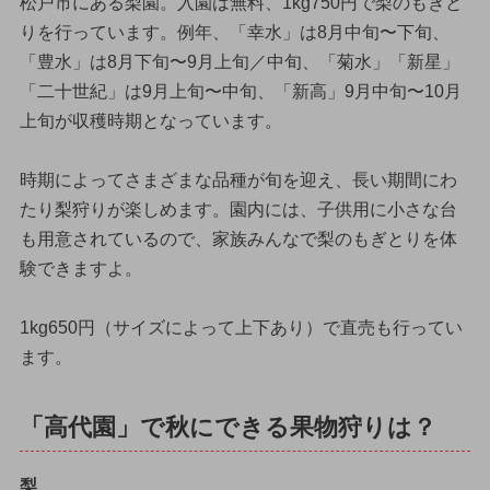
松戸市にある梨園。入園は無料、1kg750円で梨のもぎと
りを行っています。例年、「幸水」は8月中旬〜下旬、
「豊水」は8月下旬〜9月上旬／中旬、「菊水」「新星」
「二十世紀」は9月上旬〜中旬、「新高」9月中旬〜10月
上旬が収穫時期となっています。
時期によってさまざまな品種が旬を迎え、長い期間にわ
たり梨狩りが楽しめます。園内には、子供用に小さな台
も用意されているので、家族みんなで梨のもぎとりを体
験できますよ。
1kg650円（サイズによって上下あり）で直売も行ってい
ます。
「高代園」で秋にできる果物狩りは？
梨