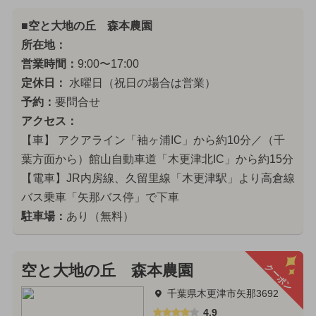
■空と大地の丘 森本農園
所在地：
営業時間：
9:00〜17:00
定休日：
水曜日（祝日の場合は営業）
予約：
要問合せ
アクセス：
【車】 アクアライン「袖ヶ浦IC」から約10分／（千
葉方面から）館山自動車道「木更津北IC」から約15分
【電車】JR内房線、久留里線「木更津駅」より高倉線
バス乗車「矢那バス停」で下車
駐車場：
あり（無料）
クーポン
空と大地の丘 森本農園
千葉県木更津市矢那3692
4.9