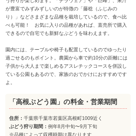
う狩りが楽しめます。「デラウェア」や「巨峰」、果汁
が豊富でみずみずしいのが特徴の「藤稔（ふじみの
り）」などさまざまな品種を栽培しているので、食べ比
べも可能！ お気に入りの品種があれば、直売所で購入
できるので自宅でも新鮮なぶどうを味わえます。
園内には、テーブルや椅子も配置しているのでゆったり
過ごせるのもポイント。農園から車で約10分の距離には
子供から大人まで楽しめるアスレチックコースを併設し
ている公園もあるので、家族のおでかけにおすすめです
よ。
「高根ぶどう園」の料金・営業期間
住所：
千葉県千葉市若葉区高根町1009近く
ぶどう狩り期間：
例年8月中旬〜9月下旬
※品種によって収穫時期は異なります