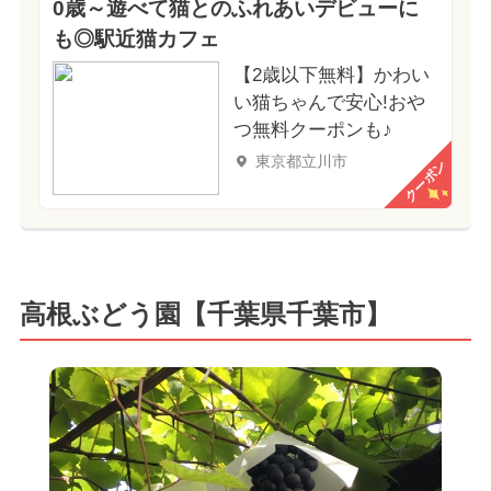
0歳～遊べて猫とのふれあいデビューに
も◎駅近猫カフェ
【2歳以下無料】かわい
い猫ちゃんで安心!おや
つ無料クーポンも♪
東京都立川市
クーポン
高根ぶどう園【千葉県千葉市】