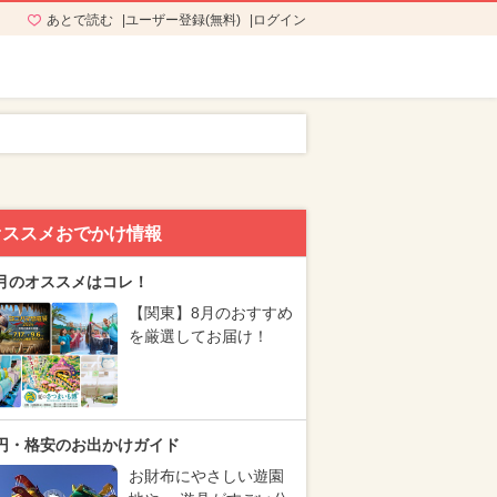
あとで読む
ユーザー登録(無料)
ログイン
オススメおでかけ情報
月のオススメはコレ！
【関東】8月のおすすめ
を厳選してお届け！
円・格安のお出かけガイド
お財布にやさしい遊園