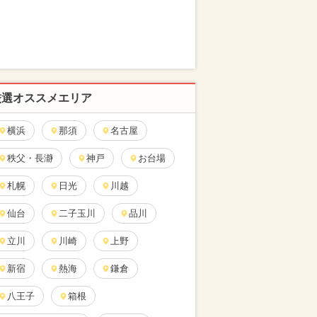
厳選オススメエリア
横浜
那須
名古屋
秩父・長瀞
神戸
お台場
札幌
日光
川越
仙台
二子玉川
品川
立川
川崎
上野
新宿
熱海
鎌倉
八王子
箱根