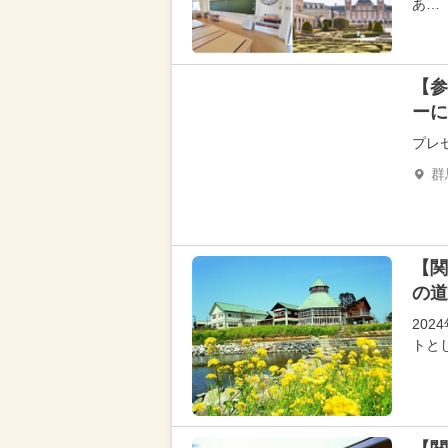
あ…
【参
ーに
プレ
群
【関
の道
20
トと