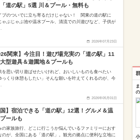
「道の駅」5選 川＆プール・無料も
イブのついでに立ち寄るだけじゃない！ 関東の道の駅に
じゃぶじゃぶ池や温水プール、清流での川遊びなど、子供が
…
2026年07月23日
026関東】今注目！遊び場充実の「道の駅」11
大型遊具＆遊園地＆プールも
供を思い切り遊ばせたいけれど、おいしいものも食べたい
ゆっくり休憩もしたい」そんな願いを叶えてくれるのが、今
…
ま
の
2026年05月01日
国】宿泊できる「道の駅」12選！グルメ＆温
プールも
みの家族旅行、どこに行こうか悩んでいるファミリーにおす
なのが、全国にある「道の駅」。観光の拠点に便利な立地に
小