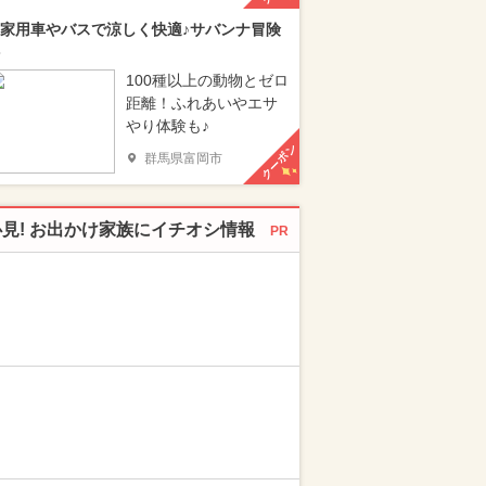
家用車やバスで涼しく快適♪サバンナ冒険
100種以上の動物とゼロ
距離！ふれあいやエサ
やり体験も♪
クーポン
群馬県富岡市
必見! お出かけ家族にイチオシ情報
PR