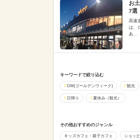
お土
7選
高速
は、
あ…
キーワードで絞り込む
GW(ゴールデンウィーク)
観光
日帰り
夏休み（観光）
川遊び
水遊び
外遊び（屋
その他おすすめのジャンル
夏休み（穴場）
お正月
冬
キッズカフェ・親子カフェ
ショッ