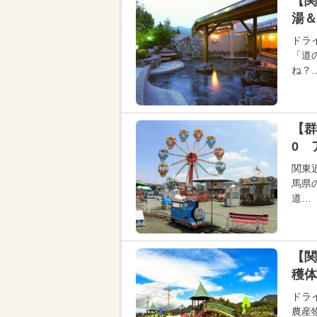
【関
湯＆
ドラ
「道
ね？
【群
0 
関東
馬県
道…
【関
穫体
ドラ
農産