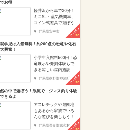
でお得
軽井沢から車で30分！
ミニSL・蒸気機関車、
コイン式遊具で遊ぼう
クーポン
群馬県安中市
就学児は入館無料！約200点の恐竜や化石
大興奮！
小学生入館料500円！恐
竜展示や発掘体験もで
きる涼しい屋内施設
クーポン
群馬県多野郡神流町
然の中で遊ぼう！渓流でニジマス釣り体験
できるよ
アスレチックや遊園地
もあるから家族でいろ
んな遊びを楽しもう！
クーポン
群馬県吾妻郡嬬恋村