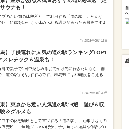
東】温泉がある人気＆おすすめ道の駅8選 足
サウナも！
自
へ
イブの合い間の休憩所として利用する「道の駅」。そんな
の駅」に体をゆっくり休められる温泉があったら最高ですよ
…
2023年09月13日
馬】子供連れに人気の道の駅ランキングTOP1
アスレチック＆温泉も！
近郊で親子で1日中楽しめるおでかけ先に行きたいなら、群
の「道の駅」がおすすめです。群馬県には30施設をこえる
2023年06月30日
東】東京から近い人気道の駅16選 遊び＆収
験＆グルメも
イブ中の休憩場所として重宝する「道の駅」。近年は地元の
物直売所、ご当地グルメのほか、子供向けの遊具や体験プロ