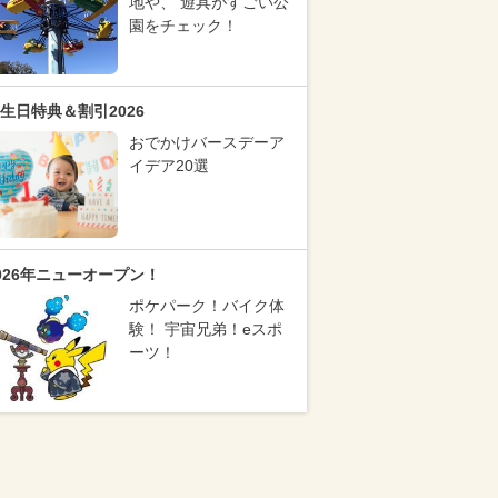
地や、 遊具がすごい公
園をチェック！
生日特典＆割引2026
おでかけバースデーア
イデア20選
026年ニューオープン！
ポケパーク！バイク体
験！ 宇宙兄弟！eスポ
ーツ！