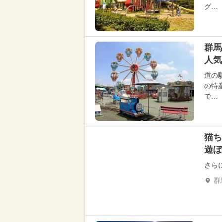
グ…
群馬
人気
道の
の特
で…
猫ち
遊ぼ
さら
群