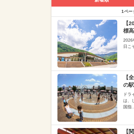
1ペー
【2
標高
20
日こ
【全
の駅
ドラ
は、
国指
【関