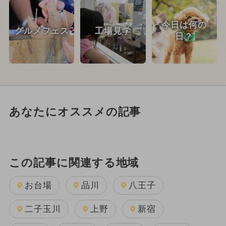
今日は何の
グルメフェス
工場見学
日？
あなたにオススメの記事
この記事に関連する地域
お台場
品川
八王子
二子玉川
上野
新宿