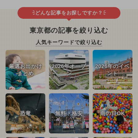
どんな記事をお探しですか？
東京都の記事を絞り込む
人気キーワードで絞り込む
厳選お出かけ
2026年オープ
2026年のイベ
まとめ
ン
ント
恐竜
無料・格安
雨の日OK