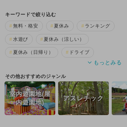
キーワードで絞り込む
無料・格安
夏休み
ランキング
水遊び
夏休み（涼しい）
夏休み（日帰り）
ドライブ
観光
夏休み（観光）
その他おすすめのジャンル
シルバーウィーク・秋の連休
室内遊園地(屋
アスレチック
夏休み（格安）
1日中遊べる
内遊園地)
日帰り
厳選お出かけまとめ