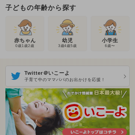
子どもの年齢から探す
幼児
赤ちゃん
小学生
3歳4歳5歳
0歳1歳2歳
6歳〜
Twitter＠いこーよ
子育て中のママパパのお出かけを応援！