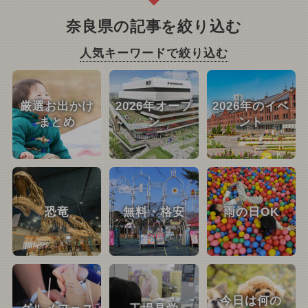
奈良県の記事を絞り込む
人気キーワードで絞り込む
厳選お出かけ
2026年オープ
2026年のイベ
まとめ
ン
ント
恐竜
無料・格安
雨の日OK
今日は何の