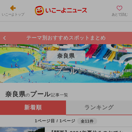
いこーよトップ
あとで読む
テーマ別おすすめスポットまとめ
奈良県
プール
奈良県
プール
の
記事一覧
新着順
ランキング
1ページ目 / 1ページ
全11件