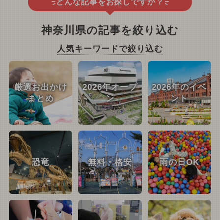
どんな記事をお探しですか？
神奈川県の記事を絞り込む
人気キーワードで絞り込む
厳選お出かけ
2026年オープ
2026年のイベ
まとめ
ン
ント
恐竜
無料・格安
雨の日OK