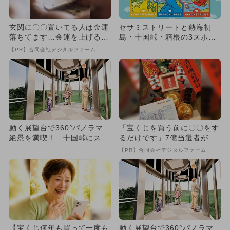
玄関に〇〇置いてる人は金運
セサミストリートと熱海初
落ちてます…金運を上げる方
島・十国峠・箱根の3スポッ
法とは
トを周遊！ コラボイベント
【PR】合同会社デジタルファーム
開催
動く展望台で360°パノラマ
「宝くじを買う前に〇〇をす
絶景を満喫！ 十国峠にスロ
るだけです」7億当選者が続
ープカーが2027年夏誕生
出
【PR】合同会社デジタルファーム
【宝くじ何年も買って一度も
動く展望台で360°パノラマ