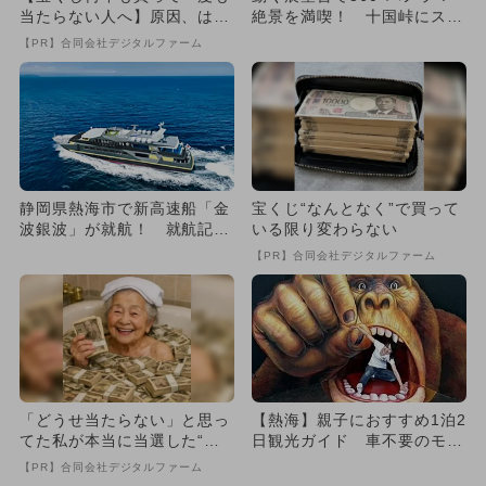
当たらない人へ】原因、はっ
絶景を満喫！ 十国峠にスロ
きりしてます
ープカーが2027年夏誕生
【PR】合同会社デジタルファーム
静岡県熱海市で新高速船「金
宝くじ“なんとなく”で買って
波銀波」が就航！ 就航記念
いる限り変わらない
便船長に小島よしおさんが登
【PR】合同会社デジタルファーム
場
「どうせ当たらない」と思っ
【熱海】親子におすすめ1泊2
てた私が本当に当選した“買
日観光ガイド 車不要のモデ
い方”がこれ
ルコース＆プランを紹介！
【PR】合同会社デジタルファーム