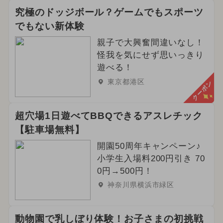
究極のドッジボール？ゲームでもスポーツ
でもない新体験
親子で大興奮間違いなし！
怪我を気にせず思いっきり
遊べる！
東京都港区
クーポン
超穴場1日遊べてBBQできるアスレチック
【駐車場無料】
開園50周年キャンペーン♪
小学生入場料200円引き 70
0円→500円！
神奈川県横浜市緑区
動物園で乳しぼり体験！お子さまの初挑戦