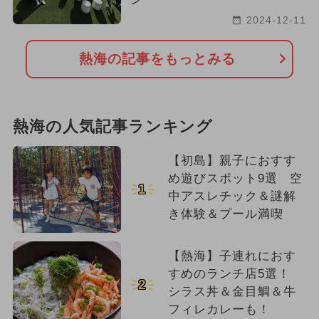
2024-12-11
熱海の記事をもっとみる
熱海の人気記事ランキング
【初島】親子におすす
め遊びスポット9選 空
1
中アスレチック＆謎解
き体験＆プール満喫
【熱海】子連れにおす
すめのランチ店5選！
2
シラス丼＆金目鯛＆牛
フィレカレーも！