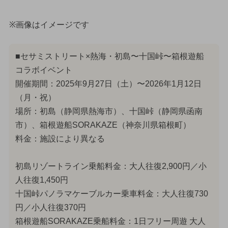
※画像はイメージです
■セサミストリート×熱海・初島〜十国峠〜箱根遊船
コラボイベント
開催期間：2025年9月27日（土）〜2026年1月12日
（月・祝）
場所：初島（静岡県熱海市）、十国峠（静岡県函南
市）、箱根遊船SORAKAZE（神奈川県箱根町）
料金：施設により異なる
初島リゾートライン乗船料金：大人往復2,900円／小
人往復1,450円
十国峠パノラマケーブルカー乗車料金：大人往復730
円／小人往復370円
箱根遊船SORAKAZE乗船料金：1日フリー周遊 大人