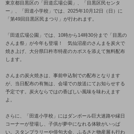
東京都目黒区の「田道広場公園」、「目黒区民センタ
ー」、「田道小学校」では、2025年10月12日（日）に
「第49回目黒区民まつり」が行われます。
「田道広場公園」では、10時から14時30分まで「目黒の
さんま祭」が今年も登場！ 気仙沼産のさんまを炭火で
焼き上げ、大分県臼杵市特産のカボスを添えて無料配布
します。
さんまの炭火焼きは、事前申込制での配布となります
が、当日配布の有無は、会場での放送にてお知らせする
予定です。炭火ならではの香ばしい風味を味わえます
よ。
さらに、「田道小学校」にはダンボール巨大迷路や縁日
コーナーが登場し、子供が夢中になれる体験がいっぱ
い。スタンプラリーや俳句大会、ふるさと物産展も行わ