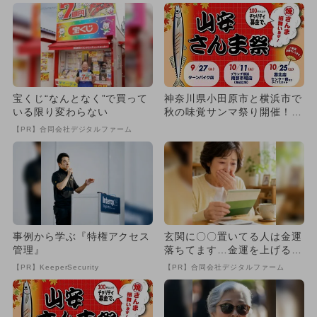
宝くじ“なんとなく”で買って
神奈川県小田原市と横浜市で
いる限り変わらない
秋の味覚サンマ祭り開催！
3会場で6000尾振る舞い
【PR】合同会社デジタルファーム
事例から学ぶ『特権アクセス
玄関に〇〇置いてる人は金運
管理』
落ちてます…金運を上げる方
法とは
【PR】KeeperSecurity
【PR】合同会社デジタルファーム