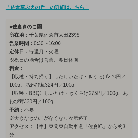
「佐倉草ぶえの丘」の詳細はこちら！
■佐倉きのこ園
所在地：
千葉県佐倉市太田2395
営業時間：
8:30〜16:00
定休日：
毎週月・火曜
※祝日の場合は営業、翌日休園
料金：
【収穫・持ち帰り】したしいたけ・きくらげ270円／
100g、あわび茸324円／100g
【収穫・BBQ】しいたけ・きくらげ275円／100g、あ
わび茸330円／100g
予約：
不要
※大きなきのこがなくなり次第終了
アクセス：
【車】東関東自動車道「佐倉IC」から約3
分