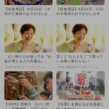
【佐倉周辺】10月12日～14
【佐倉周辺】6月21日・22日
日の三連休のおでかけにおす
の今週末のおでかけにおすす
すめ！人気スポットランキ...
め！人気スポットランキン...
「占い師だけが知ってる〝お
宝くじ“なんとなく”で買って
金が増える人の共通点〟」
いる限り変わらない
【PR】合同会社デジタルファーム
【PR】合同会社デジタルファーム
【2025】関東の「きのこ狩
【当選】金運が上がる直前に
り・収穫体験」が楽しめるお
起こるサイン