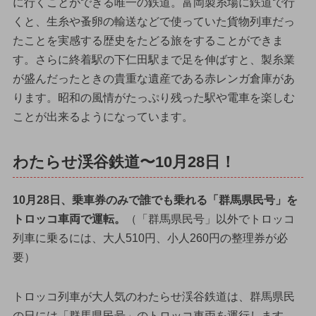
に行くことができる唯一の鉄道。富岡製糸場に鉄道で行
くと、生糸や蚤卵の輸送などで使っていた貨物列車だっ
たことを実感する歴史をたどる旅をすることができま
す。さらに終着駅の下仁田駅まで足を伸ばすと、製糸業
が盛んだったときの貴重な遺産である赤レンガ倉庫があ
ります。昭和の風情がたっぷり残った駅や電車を楽しむ
ことが出来るようになっています。
わたらせ渓谷鉄道〜10月28日！
10月28日、乗車券のみで誰でも乗れる「群馬県民号」を
トロッコ車両で運転。
（「群馬県民号」以外でトロッコ
列車に乗るには、大人510円、小人260円の整理券が必
要）
トロッコ列車が大人気のわたらせ渓谷鉄道は、群馬県民
の日には「群馬県民号」のトロッコ車両を運行します。