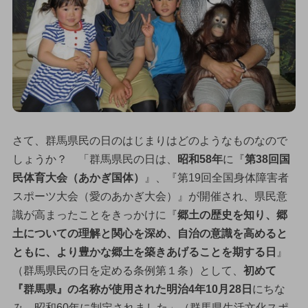
さて、群馬県民の日のはじまりはどのようなものなので
しょうか？ 「群馬県民の日は、
昭和58年
に『
第38回国
民体育大会（あかぎ国体）
』、『第19回全国身体障害者
スポーツ大会（愛のあかぎ大会）』が開催され、県民意
識が高まったことをきっかけに『
郷土の歴史を知り、郷
土についての理解と関心を深め、自治の意識を高めると
ともに、より豊かな郷土を築きあげることを期する日
』
（群馬県民の日を定める条例第１条）として、
初めて
『群馬県』の名称が使用された明治4年10月28日
にちな
み、昭和60年に制定されました」（群馬県生活文化スポ