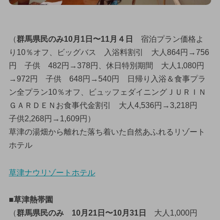
（
群馬県民のみ10月1日〜11月４日
宿泊プラン価格よ
り10％オフ、ビッグバス 入浴料割引 大人864円→756
円 子供 482円→378円、休日特別期間 大人1,080円
→972円 子供 648円→540円 日帰り入浴＆食事プラ
ン全プラン10％オフ、ビュッフェダイニングＪＵＲＩＮ
ＧＡＲＤＥＮお食事代金割引 大人4,536円→3,218円
子供2,268円→1,609円）
草津の湯畑から離れた落ち着いた自然あふれるリゾート
ホテル
草津ナウリゾートホテル
■草津熱帯園
（
群馬県民のみ 10月21日〜10月31日
大人1,000円