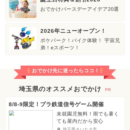
おでかけバースデーアイデア20選
2026年ニューオープン！
ポケパーク！バイク体験！ 宇宙兄
弟！eスポーツ！
おでかけ先に迷ったらココ！
埼玉県のオススメおでかけ
PR
8/8-9限定！プラ鉄道信号ゲーム開催
未就園児無料！雨でも暑く
ても屋内だから安心
埼玉県さいたま市