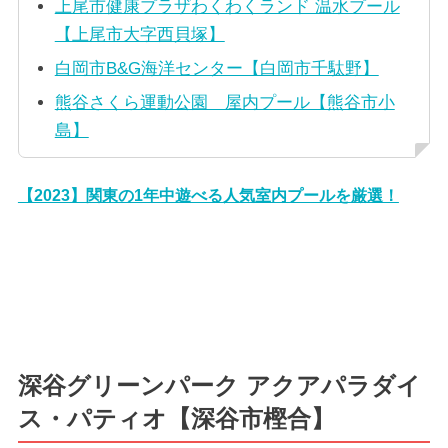
上尾市健康プラザわくわくランド 温水プール
【上尾市大字西貝塚】
白岡市B&G海洋センター【白岡市千駄野】
熊谷さくら運動公園 屋内プール【熊谷市小
島】
【2023】関東の1年中遊べる人気室内プールを厳選！
深谷グリーンパーク アクアパラダイ
ス・パティオ【深谷市樫合】