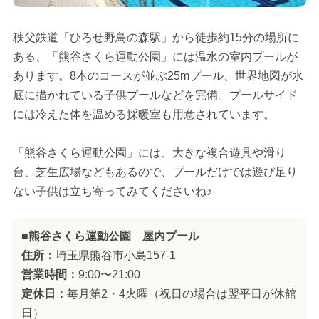
秩父鉄道「ひろせ野鳥の森駅」から徒歩約15分の場所に
ある、「熊谷さくら運動公園」には温水の室内プールが
あります。8本のコースが並ぶ25mプール、世界地図が水
底に描かれている子供プールなどを完備。プールサイド
には冷えた体を温める採暖室も用意されています。
「熊谷さくら運動公園」には、大きな複合遊具や滑り
台、芝生広場などもあるので、プールだけでは遊び足り
ない子供は立ち寄ってみてくださいね♪
■熊谷さくら運動公園 屋内プール
住所：
埼玉県熊谷市小島157-1
営業時間：
9:00〜21:00
定休日：
毎月第2・4火曜（祝日の場合は翌平日が休館
日）