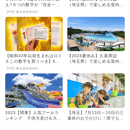
え!!６つの数字が『完全一
（埼玉県）で楽しめる室内・
致』する方法
屋外プール8選
【PR】株式会社MURA
【昭和43年以前生まれはロト
【2024夏休み】久喜周辺
６この数字を買うべき】6つ
（埼玉県）で楽しめる室内・
の数字が「完全一致」する
屋外プール8選
【PR】株式会社MURA
方...
2023【関東】人気プールラ
【埼玉】7月13日～15日の三
ンキング 子供大喜び＆大人
連休のおでかけに！雨でもO
も楽しめる
K室内スポットランキング