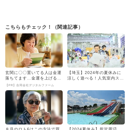
こちらもチェック！（関連記事）
玄関に〇〇置いてる人は金運
【埼玉】2024年の夏休みに
落ちてます…金運を上げる方
涼しく遊べる！人気室内スポ
法とは
ットランキング
【PR】合同会社デジタルファーム
８月のロト6はこの方法で買
【2024夏休み】所沢周辺