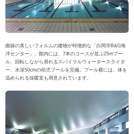
曲線の美しいフォルムの建物が特徴的な「白岡市B&G海
洋センター」。館内には、7本のコースが並ぶ25mプー
ル、回転しながら滑れるスパイラルウォータースライダ
ー、水深50cmの幼児プールを完備。プール横には、体を
温められる採暖室も用意されています。