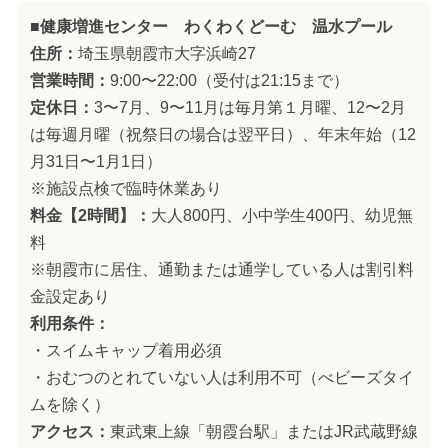
■健康増進センター わくわくどーむ 温水プール
住所：
埼玉県朝霞市大字浜崎27
営業時間：
9:00〜22:00（受付は21:15まで）
定休日：
3〜7月、9〜11月は毎月第１月曜、12〜2月
は毎週月曜（祝祭日の場合は翌平日）、年末年始（12
月31日〜1月1日）
※施設点検で臨時休業あり
料金【2時間】：
大人800円、小中学生400円、幼児無
料
※朝霞市に居住、通勤または通学している人は割引料
金設定あり
利用条件：
・スイムキャップ着用必須
・おむつのとれていない人は利用不可（べビーズタイ
ムを除く）
アクセス：
東武東上線「朝霞台駅」またはJR武蔵野線