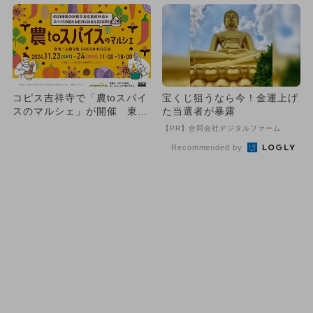
コピス吉祥寺で「農toスパイ
宝くじ狙うなら今！金運上げ
スのマルシェ」が開催 東京
た当選者が暴露
産野菜とスパイスを楽しも
【PR】合同会社デジタルファーム
う...
Recommended by