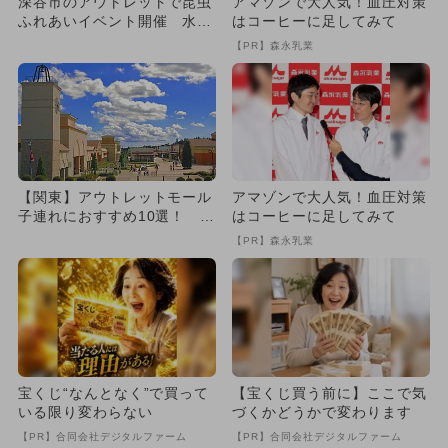
深谷市のアウトレットで昆虫
アマゾンで大人気！血圧対策
ふれあいイベント開催 水遊
はコーヒーに足してみて
びスポット＆夏野菜のグルメ
【PR】森永乳業
も
【関東】アウトレットモール
アマゾンで大人気！血圧対策
子連れにおすすめ10選！ 遊
はコーヒーに足してみて
び場＆ベビー向け設備が充実
【PR】森永乳業
宝くじ“なんとなく”で買って
【宝くじ買う前に】ここで気
いる限り変わらない
づくかどうかで変わります
【PR】合同会社デジタルファーム
【PR】合同会社デジタルファーム