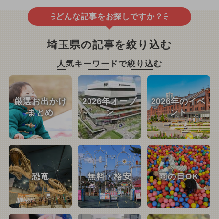
どんな記事をお探しですか？
埼玉県の記事を絞り込む
人気キーワードで絞り込む
厳選お出かけ
2026年オープ
2026年のイベ
まとめ
ン
ント
恐竜
無料・格安
雨の日OK