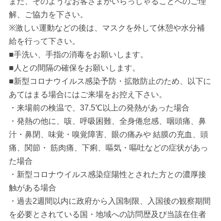
また、そのようなお客さまがいらっしゃることへのご理
解、ご協力を下さい。
※激しい運動などの後は、マスクを外して休憩や水分補
給を行って下さい。
■手洗い、手指の消毒をお願いします。
■人との間隔の確保をお願いします。
■新型コロナウイルス感染予防・拡散防止のため、以下に
あてはまる場合にはご来場をお控え下さい。
・来場前の検温で、37.5℃以上の発熱があった場合
・発熱の他に、咳、呼吸困難、全身倦怠感、咽頭痛、鼻
汁・鼻閉、味覚・嗅覚障害、眼の痛みや 結膜の充血、頭
痛、関節・ 筋肉痛、下痢、嘔気・嘔吐などの症状があっ
た場合
・新型コロナウイルス感染症陽性とされた方との濃厚接
触がある場合
・過去2週間以内に政府から入国制限、入国後の観察期間
を必要とされている国・地域への訪問歴及び当該在住者