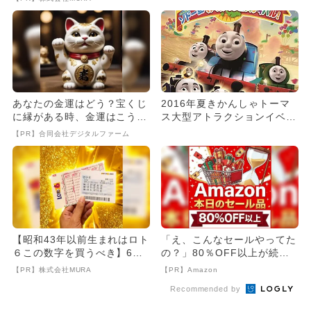
あなたの金運はどう？宝くじ
2016年夏きかんしゃトーマ
に縁がある時、金運はこう変
ス大型アトラクションイベン
わる
ト開催
【PR】合同会社デジタルファーム
【昭和43年以前生まれはロト
「え、こんなセールやってた
６この数字を買うべき】6つ
の？」80％OFF以上が続々
の数字が「完全一致」する
登場！Amazonの本気が...
【PR】株式会社MURA
【PR】Amazon
方...
Recommended by