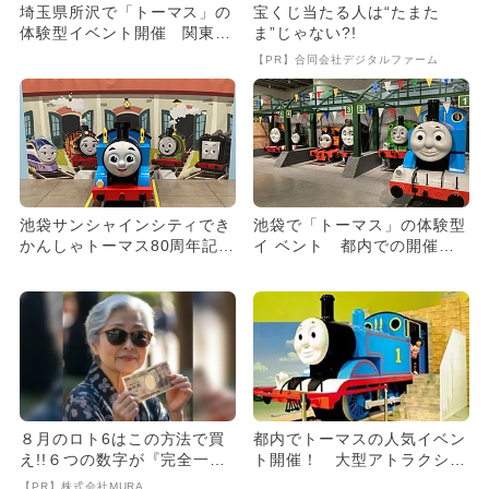
埼玉県所沢で「トーマス」の
宝くじ当たる人は“たまた
体験型イベント開催 関東エ
ま”じゃない?!
リア初！
【PR】合同会社デジタルファーム
池袋サンシャインシティでき
池袋で「トーマス」の体験型
かんしゃトーマス80周年記念
イ ベント 都内での開催は4
イベント！金色のトーマス
年ぶり！
登...
８月のロト6はこの方法で買
都内でトーマスの人気イベン
え!!６つの数字が『完全一
ト開催！ 大型アトラクショ
致』する方法
ン多数！
【PR】株式会社MURA