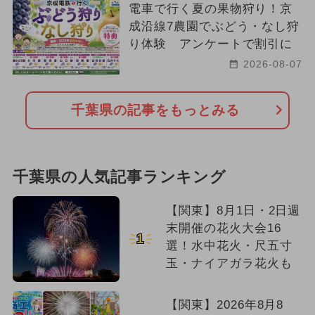
電車で行く夏の果物狩り！京
成沿線7農園でぶどう・なし狩
り体験 アンケートで割引に
2026-08-07
千葉県の記事をもっとみる
千葉県の人気記事ランキング
【関東】8月1日・2日週
末開催の花火大会16
1
選！水中花火・尺五寸
玉・ナイアガラ花火も
【関東】2026年8月8