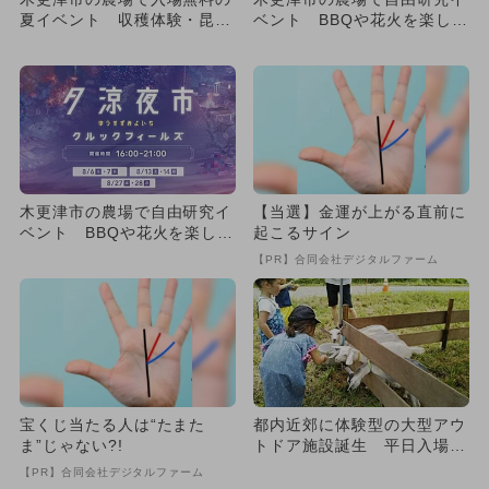
夏イベント 収穫体験・昆
ベント BBQや花火を楽しめ
虫・遊具も
る夕市も
木更津市の農場で自由研究イ
【当選】金運が上がる直前に
ベント BBQや花火を楽しめ
起こるサイン
る夕市も
【PR】合同会社デジタルファーム
宝くじ当たる人は“たまた
都内近郊に体験型の大型アウ
ま”じゃない?!
トドア施設誕生 平日入場無
料でお得
【PR】合同会社デジタルファーム