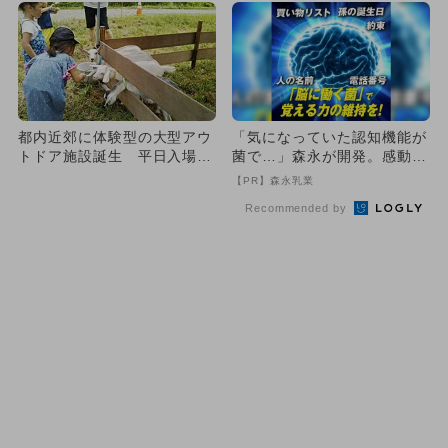
都内近郊に体験型の大型アウ
「気になっていた認知機能が
トドア施設誕生 平日入場無
菌で…」森永が開発。感動の
料でお得
70代続出
【PR】森永乳業
Recommended by