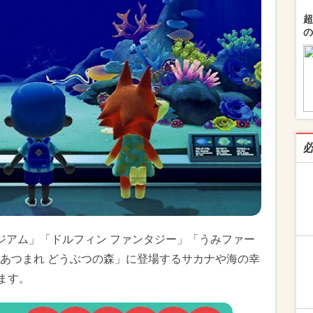
超
の
ジアム」「ドルフィン ファンタジー」「うみファー
あつまれ どうぶつの森」に登場するサカナや海の幸
ます。