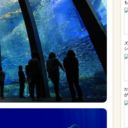
も
ズ
シ
7
が