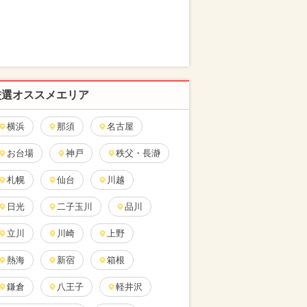
厳選オススメエリア
横浜
那須
名古屋
お台場
神戸
秩父・長瀞
札幌
仙台
川越
日光
二子玉川
品川
立川
川崎
上野
熱海
新宿
箱根
鎌倉
八王子
軽井沢