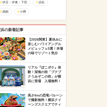
伊豆・伊東・下田
浜松
函館
小樽
横浜の新着記事
【2026関東】夏休みに
楽しむハワイアングル
メビュッフェ5選！本場
の味でリゾート気分
リアル『ぽこポケ』体
験！深海の街「ブクブ
クうみぞこの街」が横
浜に登場 入場無料！
高さ6mの恐竜バルーン
で撮影無料！横浜クイ
ーンズスクエアでティ