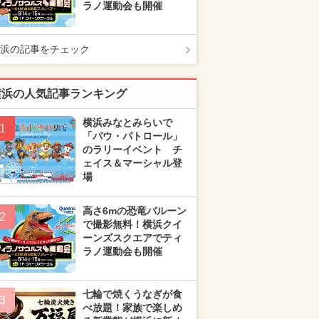
ラノ運動会も開催
浜の記事をチェック
横浜の人気記事ランキング
横浜みなとみらいで
1
「パウ・パトロール」
のラリーイベント チ
ェイス＆マーシャル登
場
高さ6mの恐竜バルーン
2
で撮影無料！横浜クイ
ーンズスクエアでティ
ラノ運動会も開催
七輪で焼くうなぎが食
3
べ放題！家族で楽しめ