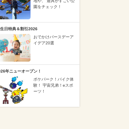
地や、 遊具がすごい公
園をチェック！
生日特典＆割引2026
おでかけバースデーア
イデア20選
026年ニューオープン！
ポケパーク！バイク体
験！ 宇宙兄弟！eスポ
ーツ！