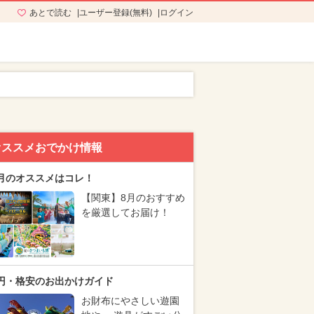
あとで読む
ユーザー登録(無料)
ログイン
オススメおでかけ情報
月のオススメはコレ！
【関東】8月のおすすめ
を厳選してお届け！
円・格安のお出かけガイド
お財布にやさしい遊園