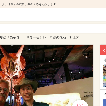
ーよ」は親子の成長、夢の育みを応援します！
1年夏に「恐竜展」 世界一美しい「奇跡の化石」初上陸
8
0