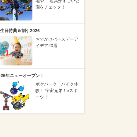
地や、 遊具がすごい公
園をチェック！
生日特典＆割引2026
おでかけバースデーア
イデア20選
026年ニューオープン！
ポケパーク！バイク体
験！ 宇宙兄弟！eスポ
ーツ！