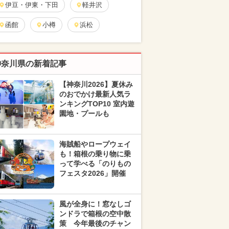
伊豆・伊東・下田
軽井沢
函館
小樽
浜松
神奈川県の新着記事
【神奈川2026】夏休み
のおでかけ最新人気ラ
ンキングTOP10 室内遊
園地・プールも
海賊船やロープウェイ
も！箱根の乗り物に乗
って学べる「のりもの
フェスタ2026」開催
風が全身に！窓なしゴ
ンドラで箱根の空中散
策 今年最後のチャン