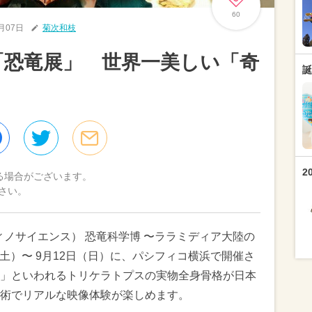
60
5月07日
菊次和枝
に「恐竜展」 世界一美しい「奇
誕
2
る場合がございます。
さい。
ience（ディノサイエンス） 恐竜科学博 〜ララミディア大陸の
（土）〜 9月12日（日）に、パシフィコ横浜で開催さ
」といわれるトリケラトプスの実物全身骨格が日本
術でリアルな映像体験が楽しめます。