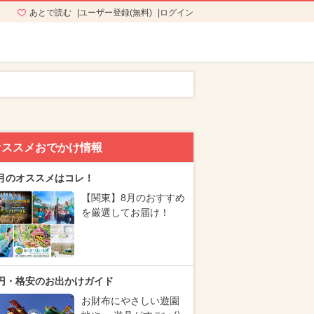
あとで読む
ユーザー登録(無料)
ログイン
オススメおでかけ情報
月のオススメはコレ！
【関東】8月のおすすめ
を厳選してお届け！
円・格安のお出かけガイド
お財布にやさしい遊園