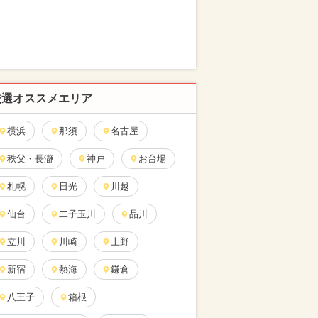
厳選オススメエリア
横浜
那須
名古屋
秩父・長瀞
神戸
お台場
札幌
日光
川越
仙台
二子玉川
品川
立川
川崎
上野
新宿
熱海
鎌倉
八王子
箱根