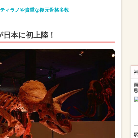
ティラノや貴重な復元骨格多数
が日本に初上陸！
雨
思
駅