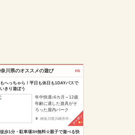
神奈川県のオススメの遊び
PR
もへっちゃら！平日も休日も1DAYパスで
いきり遊ぼう
年中快適♪6カ月～12歳
年齢に適した遊具がそ
ろった屋内パーク
クーポン
神奈川県川崎市中原区
徒歩1分・駐車場3H無料☆親子で遊べる快