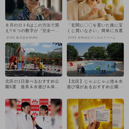
８月のロト6はこの方法で買
「玄関に〇〇を置いた後に宝
え!!６つの数字が『完全一
くじ買いなさい」簡単に当選
致』する方法
【PR】株式会社MURA
【PR】合同会社デジタルファーム
北区の1日遊べるおすすめ公
【北区】じゃぶじゃぶ池＆水
園5選 遊具＆水遊び＆体験
遊び場があるおすすめ公園13
施設も！
選