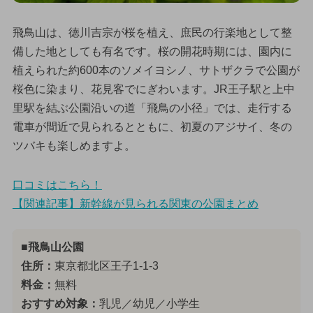
飛鳥山は、徳川吉宗が桜を植え、庶民の行楽地として整
備した地としても有名です。桜の開花時期には、園内に
植えられた約600本のソメイヨシノ、サトザクラで公園が
桜色に染まり、花見客でにぎわいます。JR王子駅と上中
里駅を結ぶ公園沿いの道「飛鳥の小径」では、走行する
電車が間近で見られるとともに、初夏のアジサイ、冬の
ツバキも楽しめますよ。
口コミはこちら！
【関連記事】新幹線が見られる関東の公園まとめ
■飛鳥山公園
住所：
東京都北区王子1-1-3
料金：
無料
おすすめ対象：
乳児／幼児／小学生