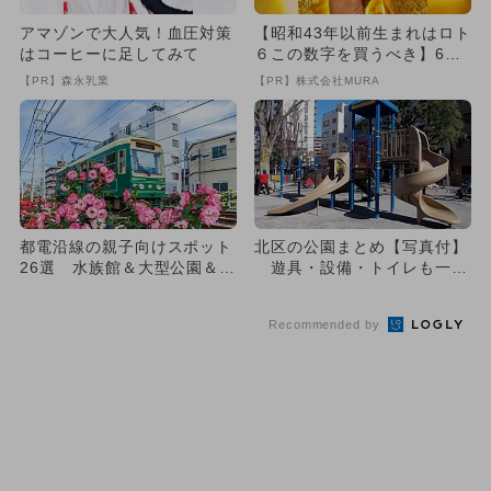
アマゾンで大人気！血圧対策
【昭和43年以前生まれはロト
はコーヒーに足してみて
６この数字を買うべき】6つ
の数字が「完全一致」する
【PR】森永乳業
【PR】株式会社MURA
方...
都電沿線の親子向けスポット
北区の公園まとめ【写真付】
26選 水族館＆大型公園＆最
遊具・設備・トイレも一挙
新施設も
紹介
Recommended by