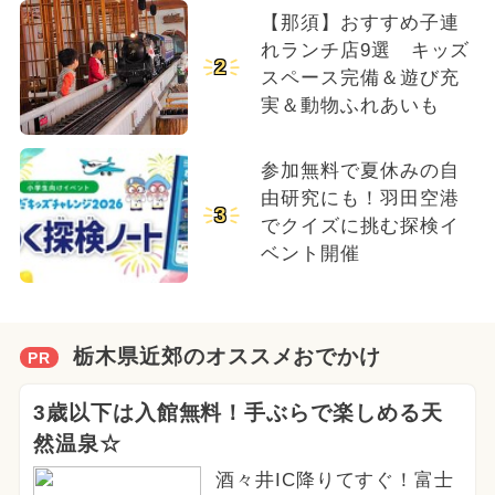
【那須】おすすめ子連
れランチ店9選 キッズ
2
スペース完備＆遊び充
実＆動物ふれあいも
参加無料で夏休みの自
由研究にも！羽田空港
3
でクイズに挑む探検イ
ベント開催
栃木県近郊のオススメおでかけ
PR
3歳以下は入館無料！手ぶらで楽しめる天
然温泉☆
酒々井IC降りてすぐ！富士