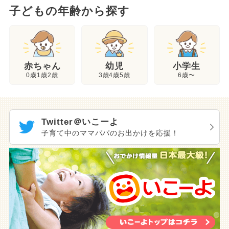
子どもの年齢から探す
幼児
赤ちゃん
小学生
3歳4歳5歳
0歳1歳2歳
6歳〜
Twitter＠いこーよ
子育て中のママパパのお出かけを応援！