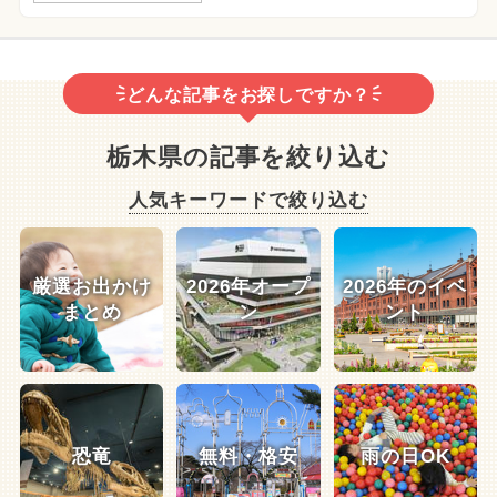
どんな記事をお探しですか？
栃木県の記事を絞り込む
人気キーワードで絞り込む
厳選お出かけ
2026年オープ
2026年のイベ
まとめ
ン
ント
恐竜
無料・格安
雨の日OK