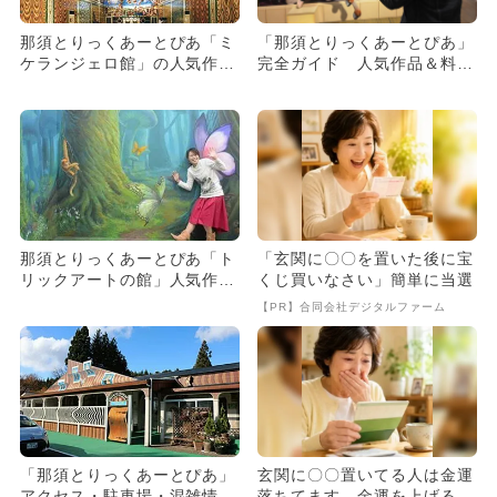
那須とりっくあーとぴあ「ミ
「那須とりっくあーとぴあ」
ケランジェロ館」の人気作品
完全ガイド 人気作品＆料金
一挙紹介
＆割引も
那須とりっくあーとぴあ「ト
「玄関に〇〇を置いた後に宝
リックアートの館」人気作品
くじ買いなさい」簡単に当選
を一挙紹介
【PR】合同会社デジタルファーム
「那須とりっくあーとぴあ」
玄関に〇〇置いてる人は金運
アクセス・駐車場・混雑情報
落ちてます…金運を上げる方