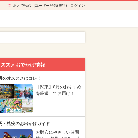
あとで読む
ユーザー登録(無料)
ログイン
オススメおでかけ情報
月のオススメはコレ！
【関東】8月のおすすめ
を厳選してお届け！
円・格安のお出かけガイド
お財布にやさしい遊園