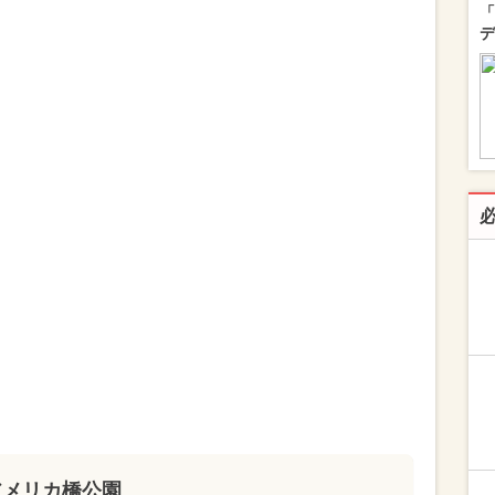
「
デ
アメリカ橋公園