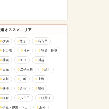
厳選オススメエリア
横浜
那須
名古屋
お台場
神戸
秩父・長瀞
札幌
仙台
川越
日光
二子玉川
品川
立川
川崎
上野
熱海
新宿
箱根
鎌倉
八王子
軽井沢
伊豆・伊東・下田
浜松