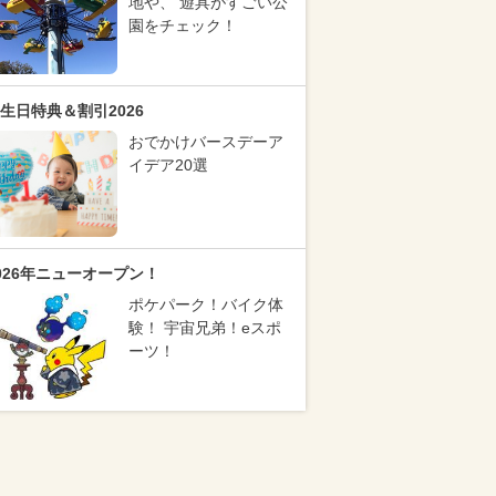
地や、 遊具がすごい公
園をチェック！
生日特典＆割引2026
おでかけバースデーア
イデア20選
026年ニューオープン！
ポケパーク！バイク体
験！ 宇宙兄弟！eスポ
ーツ！