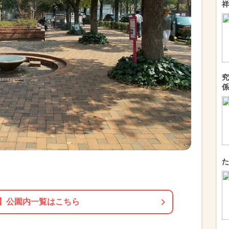
祥
究
係
た
】公園内一覧はこちら