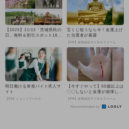
【2025】11/13「茨城県民の
宝くじ狙うなら今！金運上げ
日」無料＆割引スポット18
た当選者が暴露
選 おすすめ施設を厳...
【PR】合同会社デジタルファーム
明日働ける単発バイト求人サ
【今すぐやって】60歳以上は
イト
〇〇しないと金運が崩壊しま
す
【PR】ショットワークス
【PR】合同会社デジタルファーム
Recommended by