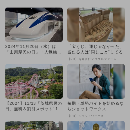
選 県民以外もお得
が無料＆割引でお得に遊べ...
2024年11月20日（水）は
「宝くじ、運じゃなかった」
「山梨県民の日」！人気施設
当たる人は“同じこと”してる
が無料＆割引でお得に遊べ...
【PR】合同会社デジタルファーム
【2024】11/13「茨城県民の
短期・単発バイトを始めるな
日」無料＆割引スポット11
らショットワークス
選 おすすめ施設を厳...
【PR】ショットワークス