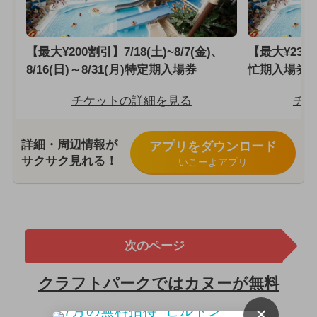
【最大¥200割引】7/18(土)~8/7(金)、
【最大¥230割
8/16(日)～8/31(月)特定期入場券
忙期入場券
チケットの詳細を見る
チケ
詳細・周辺情報が
アプリをダウンロード
サクサク見れる！
いこーよアプリ
次のページ
クラフトパークではカヌーが無料
×