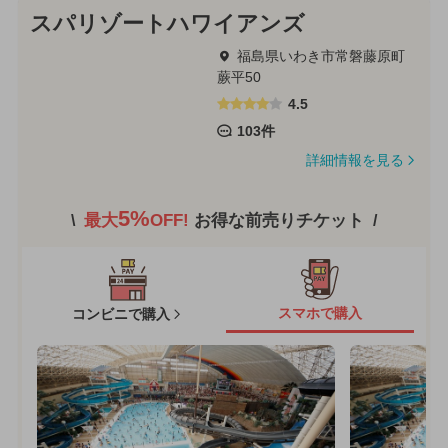
スパリゾートハワイアンズ
福島県いわき市常磐藤原町
蕨平50
4.5
103件
詳細情報を見る
5%
最大
OFF!
お得な前売りチケット
スマホで購入
コンビニで購入