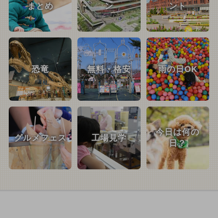
まとめ
ン
ント
恐竜
無料・格安
雨の日OK
今日は何の
グルメフェス
工場見学
日？