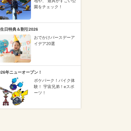
地や、 遊具がすごい公
園をチェック！
生日特典＆割引2026
おでかけバースデーア
イデア20選
026年ニューオープン！
ポケパーク！バイク体
験！ 宇宙兄弟！eスポ
ーツ！