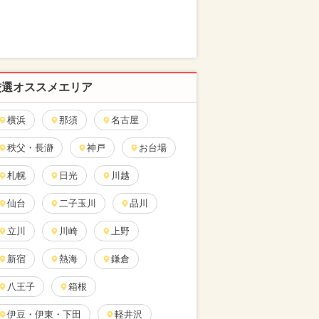
厳選オススメエリア
横浜
那須
名古屋
秩父・長瀞
神戸
お台場
札幌
日光
川越
仙台
二子玉川
品川
立川
川崎
上野
新宿
熱海
鎌倉
八王子
箱根
伊豆・伊東・下田
軽井沢