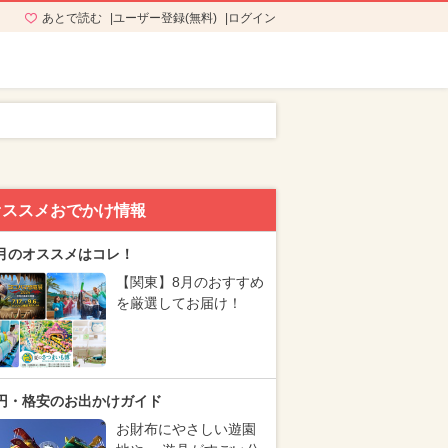
あとで読む
ユーザー登録(無料)
ログイン
オススメおでかけ情報
月のオススメはコレ！
【関東】8月のおすすめ
を厳選してお届け！
円・格安のお出かけガイド
お財布にやさしい遊園