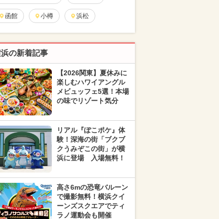
函館
小樽
浜松
横浜の新着記事
【2026関東】夏休みに
楽しむハワイアングル
メビュッフェ5選！本場
の味でリゾート気分
リアル『ぽこポケ』体
験！深海の街「ブクブ
クうみぞこの街」が横
浜に登場 入場無料！
高さ6mの恐竜バルーン
で撮影無料！横浜クイ
ーンズスクエアでティ
ラノ運動会も開催