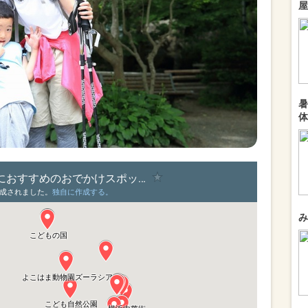
屋
暑
体
み