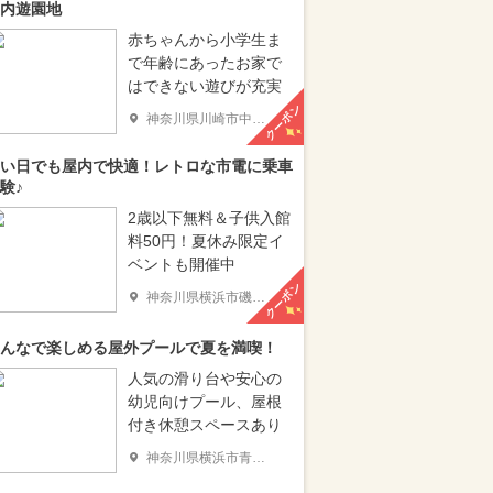
内遊園地
赤ちゃんから小学生ま
で年齢にあったお家で
はできない遊びが充実
クーポン
神奈川県川崎市中原区
い日でも屋内で快適！レトロな市電に乗車
験♪
2歳以下無料＆子供入館
料50円！夏休み限定イ
ベントも開催中
クーポン
神奈川県横浜市磯子区
んなで楽しめる屋外プールで夏を満喫！
人気の滑り台や安心の
幼児向けプール、屋根
付き休憩スペースあり
神奈川県横浜市青葉区