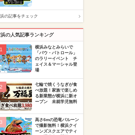
浜の記事をチェック
横浜の人気記事ランキング
横浜みなとみらいで
1
「パウ・パトロール」
のラリーイベント チ
ェイス＆マーシャル登
場
七輪で焼くうなぎが食
2
べ放題！家族で楽しめ
る新業態が横浜に新オ
ープン 未就学児無料
高さ6mの恐竜バルーン
3
で撮影無料！横浜クイ
ーンズスクエアでティ