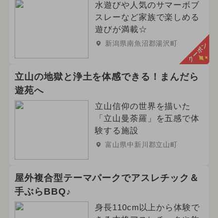
水遊びや人気のサマーボブ
スレーなど家族で楽しめる
遊びが満載☆
新潟県南魚沼郡湯沢町
クーポン
立山の地獄と浄土を体感できる！まんだら
遊苑へ
立山信仰の世界を描いた
「立山曼荼羅」を五感で体
験する施設
富山県中新川郡立山町
屋外複合型テーマパークでアスレチック＆
手ぶらBBQ♪
身長110cm以上から体験で