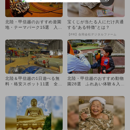
北陸・甲信越のおすすめ遊園
宝くじが当たる人にだけ共通
地・テーマパーク15選 入園
する“ある特徴”とは？
無料も！
【PR】合同会社デジタルファーム
北陸＆甲信越の1日遊べる無
北陸・甲信越のおすすめ動物
料・格安スポット11選 全天
園28選 ふれあい体験＆入園
候型も
無料多数