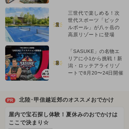
三世代で楽しめる！次
世代スポーツ「ピック
2
ルボール」が八ヶ岳の
高原リゾートに登場
「SASUKE」の名物エ
リアに小1から挑戦！新
3
潟・ロッテアライリゾ
ートで8月20〜24日開催
北陸･甲信越近郊のオススメおでかけ
PR
屋内で宝石探し体験！夏休みのおでかけは
ここで決まり☆