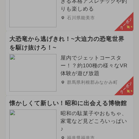
きる本格アスレチックや釣
りも楽しめる
石川県能美市
クーポン
大恐竜から逃げきれ！~大迫力の恐竜世界
を駆け抜けろ！~
屋内でジェットコースタ
ー！？約100種の様々なVR
体験が遊び放題
群馬県利根郡みなかみ町
クーポン
懐かしくて新しい！昭和に出会える博物館
昭和の駄菓子やおもちゃ、
家電など見どころいっぱい
♪
福井県福井市