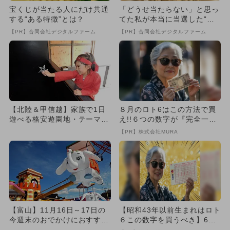
宝くじが当たる人にだけ共通
「どうせ当たらない」と思っ
する“ある特徴”とは？
てた私が本当に当選した“買
い方”がこれ
【PR】合同会社デジタルファーム
【PR】合同会社デジタルファーム
【北陸＆甲信越】家族で1日
８月のロト6はこの方法で買
遊べる格安遊園地・テーマパ
え!!６つの数字が『完全一
ーク6選
致』する方法
【PR】株式会社MURA
【富山】11月16日～17日の
【昭和43年以前生まれはロト
今週末のおでかけにおすす
６この数字を買うべき】6つ
め！人気のスポットランキ
の数字が「完全一致」する