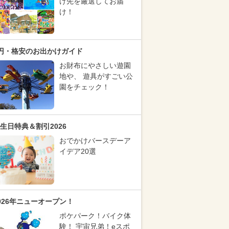
け先を厳選してお届
け！
円・格安のお出かけガイド
お財布にやさしい遊園
地や、 遊具がすごい公
園をチェック！
生日特典＆割引2026
おでかけバースデーア
イデア20選
026年ニューオープン！
ポケパーク！バイク体
験！ 宇宙兄弟！eスポ