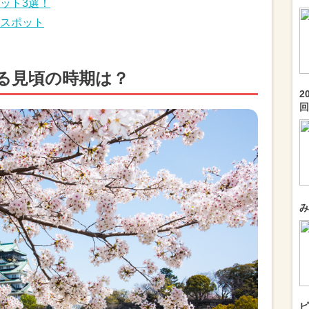
ット3選！
スポット
なる見頃の時期は？
2
回.
み
ピ