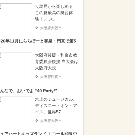
＼幼児から楽しめる！
この夏最高の舞台体
験！／ ス...
大阪府大阪市
026年11月にららぽーと和泉・門真で第5
..
大阪府後援・和泉市教
育委員会後援 当大会は
大阪府大規...
大阪府門真市
んなで、おいでよ “40 Party!”
氷上のミュージカル、
ディズニー・オン・ア
イス。世界57...
大阪府大阪市
ュアハートキッズランド エコール和泉中