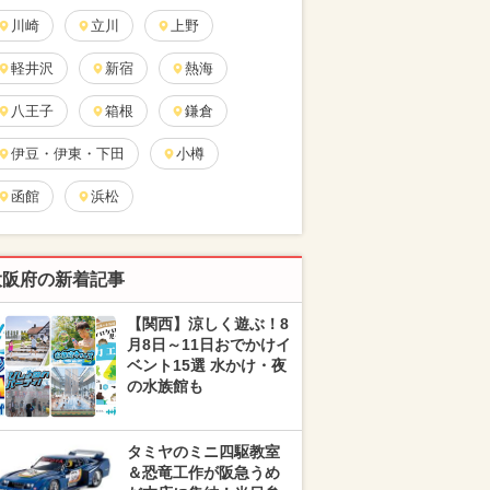
川崎
立川
上野
軽井沢
新宿
熱海
八王子
箱根
鎌倉
伊豆・伊東・下田
小樽
函館
浜松
大阪府の新着記事
【関西】涼しく遊ぶ！8
月8日～11日おでかけイ
ベント15選 水かけ・夜
の水族館も
タミヤのミニ四駆教室
＆恐竜工作が阪急うめ