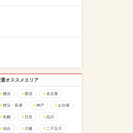
厳選オススメエリア
横浜
那須
名古屋
秩父・長瀞
神戸
お台場
札幌
日光
品川
仙台
川越
二子玉川