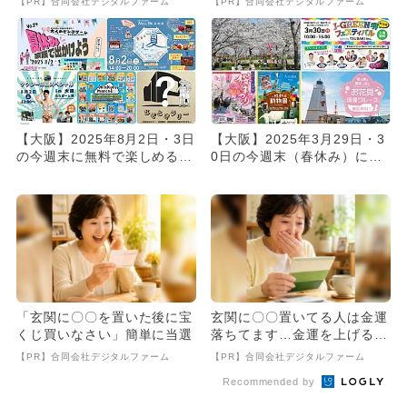
【PR】合同会社デジタルファーム
【PR】合同会社デジタルファーム
【大阪】2025年8月2日・3日
【大阪】2025年3月29日・3
の今週末に無料で楽しめるイ
0日の今週末（春休み）に無
ベント10選
料で楽しめるイベント1...
「玄関に〇〇を置いた後に宝
玄関に〇〇置いてる人は金運
くじ買いなさい」簡単に当選
落ちてます…金運を上げる方
法とは
【PR】合同会社デジタルファーム
【PR】合同会社デジタルファーム
Recommended by