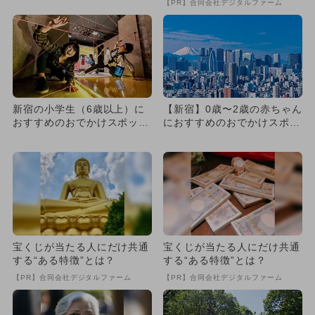
【PR】合同会社デジタルファーム
ト...
新宿の小学生（6歳以上）に
【新宿】0歳〜2歳の赤ちゃん
おすすめのおでかけスポット
におすすめのおでかけスポッ
14選
ト14選
宝くじが当たる人にだけ共通
宝くじが当たる人にだけ共通
する“ある特徴”とは？
する“ある特徴”とは？
【PR】合同会社デジタルファーム
【PR】合同会社デジタルファーム