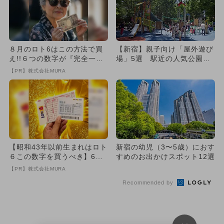
８月のロト6はこの方法で買
【新宿】親子向け「屋外遊び
え!!６つの数字が『完全一
場」5選 駅近の人気公園＆
致』する方法
屋上広場＆授乳室を紹介！
【PR】株式会社MURA
【昭和43年以前生まれはロト
新宿の幼児（3〜5歳）におす
６この数字を買うべき】6つ
すめのお出かけスポット12選
の数字が「完全一致」する
【PR】株式会社MURA
方...
Recommended by