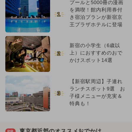
プールと5000冊の漫画
を満喫！館内利用券付
1
き宿泊プランが新宿京
王プラザホテルに登場
新宿の小学生（6歳以
上）におすすめのおで
2
かけスポット14選
【新宿駅周辺】子連れ
ランチスポット9選 お
3
子様メニューが充実＆
特典も！
東京都近郊のオススメおでかけ
PR