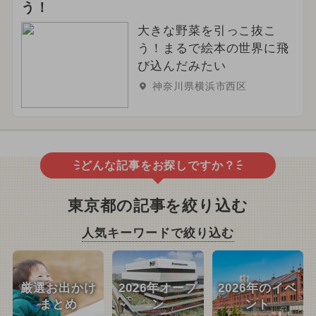
う！
大きな野菜を引っこ抜こ
う！まるで絵本の世界に飛
び込んだみたい
神奈川県横浜市西区
どんな記事をお探しですか？
東京都の記事を絞り込む
人気キーワードで絞り込む
厳選お出かけ
2026年オープ
2026年のイベ
まとめ
ン
ント