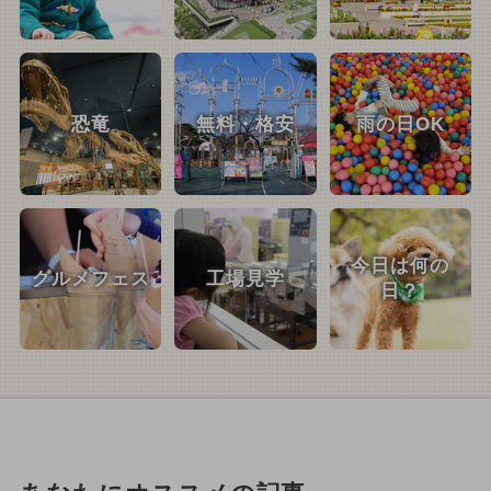
恐竜
無料・格安
雨の日OK
今日は何の
グルメフェス
工場見学
日？