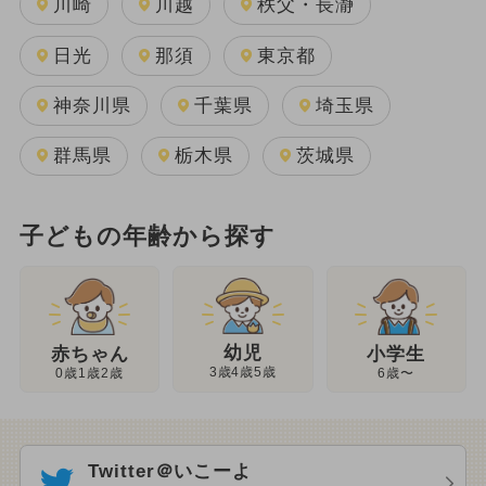
川崎
川越
秩父・長瀞
日光
那須
東京都
神奈川県
千葉県
埼玉県
群馬県
栃木県
茨城県
子どもの年齢から探す
幼児
赤ちゃん
小学生
3歳4歳5歳
0歳1歳2歳
6歳〜
Twitter＠いこーよ