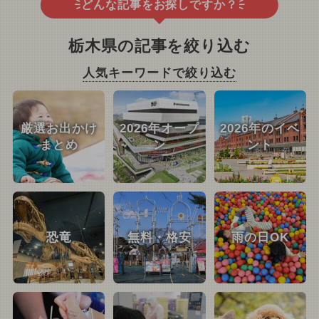
どんな記事をお探しですか？
栃木県の記事を絞り込む
人気キーワードで絞り込む
厳選お出かけ
2026年オープ
2026年のイベ
まとめ
ン
ント
恐竜
無料・格安
雨の日OK