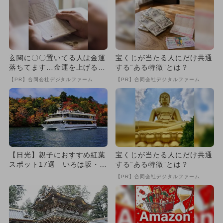
玄関に〇〇置いてる人は金運
宝くじが当たる人にだけ共通
落ちてます…金運を上げる方
する“ある特徴”とは？
法とは
【PR】合同会社デジタルファーム
【PR】合同会社デジタルファーム
【日光】親子におすすめ紅葉
宝くじが当たる人にだけ共通
スポット17選 いろは坂・中
する“ある特徴”とは？
禅寺湖・華厳ノ滝も紹介！
【PR】合同会社デジタルファーム