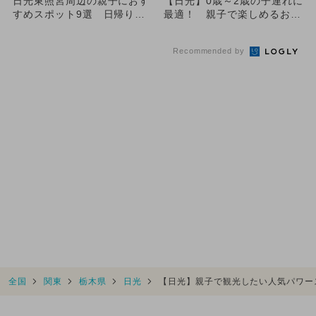
日光東照宮周辺の親子におす
【日光】0歳～2歳の子連れに
すめスポット9選 日帰り温
最適！ 親子で楽しめるおす
泉・いちご狩り・滝登り体験
すめ観光スポット8選
も
Recommended by
全国
関東
栃木県
日光
【日光】親子で観光したい人気パワー