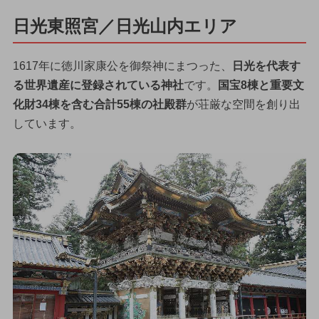
日光東照宮／日光山内エリア
1617年に徳川家康公を御祭神にまつった、
日光を代表す
る世界遺産に登録されている神社
です。
国宝8棟と重要文
化財34棟を含む合計55棟の社殿群
が荘厳な空間を創り出
しています。