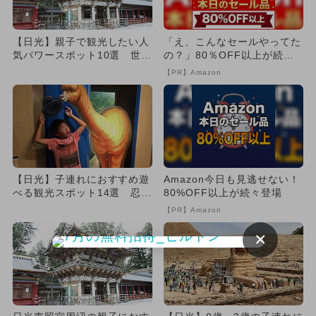
【日光】親子で観光したい人
「え、こんなセールやってた
気パワースポット10選 世界
の？」80％OFF以上が続々
遺産・東照宮や華厳ノ滝も！
登場！Amazonの本気が...
【PR】Amazon
【日光】子連れにおすすめ遊
Amazon今日も見逃せない！
べる観光スポット14選 忍者
80%OFF以上が続々登場
体験＆トロッコ探検＆自然
【PR】Amazon
満...
×