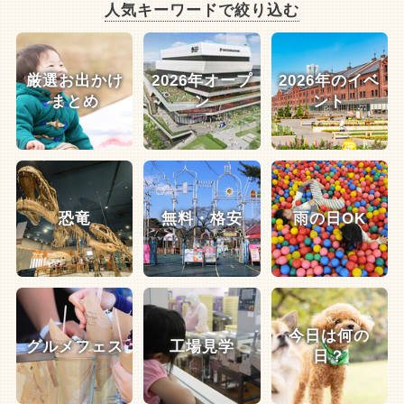
人気キーワードで絞り込む
厳選お出かけ
2026年オープ
2026年のイベ
まとめ
ン
ント
恐竜
無料・格安
雨の日OK
今日は何の
グルメフェス
工場見学
日？