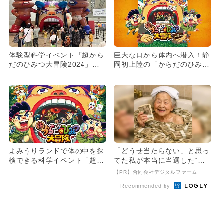
体験型科学イベント「超から
巨大な口から体内へ潜入！静
だのひみつ大冒険2024」が
岡初上陸の「からだのひみつ
開催中 夏休みの自由研究
大冒険」がGWに開催決定
に...
よみうりランドで体の中を探
「どうせ当たらない」と思っ
検できる科学イベント「超か
てた私が本当に当選した“買
らだのひみつ大冒険」が開
い方”がこれ
【PR】合同会社デジタルファーム
催！
Recommended by