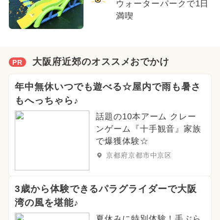
ウォーターパークで1日
満喫
大阪府近郊のオススメおでかけ
PR
年中無休いつでも遊べる☆屋内で雨も暑さ
もへっちゃら♪
話題の10本アーム クレー
ンゲーム『十手観音』家族
で爆獲体験☆
京都府京都市中京区
3歳から体験できるパラグライダーで大阪
湾の風を堪能♪
夏休みに特別体験！手ぶら