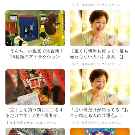
券付き）
出
【PR】合同会社デジタルファーム
「うんち」の視点で大冒険！
【宝くじ何年も買って一度も
15種類のアトラクション体
当たらない人へ】原因、はっ
験も！
きりしてます
【PR】合同会社デジタルファーム
「宝くじを買う前に〇〇をす
「占い師だけが知ってる〝お
るだけです」7億当選者が続
金が増える人の共通点〟」
出
【PR】合同会社デジタルファーム
【PR】合同会社デジタルファーム