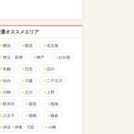
厳選オススメエリア
横浜
那須
名古屋
秩父・長瀞
神戸
お台場
札幌
日光
品川
仙台
川越
二子玉川
川崎
立川
上野
軽井沢
新宿
熱海
八王子
箱根
鎌倉
伊豆・伊東・下田
小樽