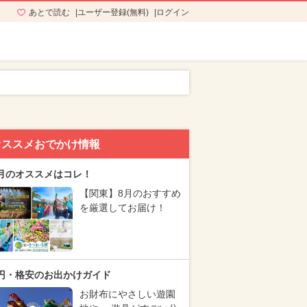
あとで読む
ユーザー登録(無料)
ログイン
オススメおでかけ情報
月のオススメはコレ！
【関東】8月のおすすめ
を厳選してお届け！
円・格安のお出かけガイド
お財布にやさしい遊園