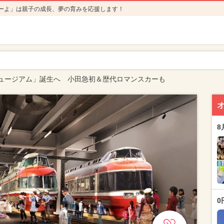
ーよ」は親子の成長、夢の育みを応援します！
ュージアム」誕生へ 小田急初＆歴代ロマンスカーも
8
0