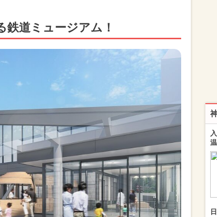
る鉄道ミュージアム！
入
温
日