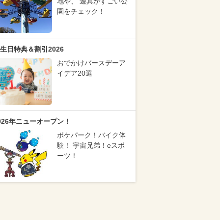
地や、 遊具がすごい公
園をチェック！
生日特典＆割引2026
おでかけバースデーア
イデア20選
026年ニューオープン！
ポケパーク！バイク体
験！ 宇宙兄弟！eスポ
ーツ！