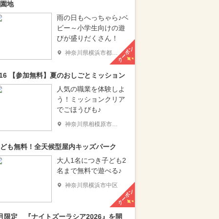
園地
雨の日もへっちゃら♪ベ
ビー～小学生向けの遊
びが盛りだくさん！
クーポン
神奈川県横浜市都筑区
/16 【参加無料】夏のおしごとミッション
人気の職業を体験しよ
う！ミッションクリア
でごほうびも♪
神奈川県相模原市南区
ども無料！全天候型屋内キッズパーク
大人1名につき子ども2
名まで無料で遊べる♪
神奈川県横浜市中区
クーポン
月限定 『ナイトズーラシア2026』を開