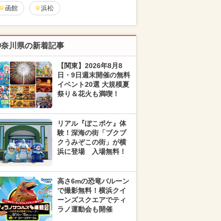
函館
浜松
神奈川県の新着記事
【関東】2026年8月8
日・9日週末開催の無料
イベント20選 大規模夏
祭り＆花火も満喫！
リアル『ぽこポケ』体
験！深海の街「ブクブ
クうみぞこの街」が横
浜に登場 入場無料！
高さ6mの恐竜バルーン
で撮影無料！横浜クイ
ーンズスクエアでティ
ラノ運動会も開催